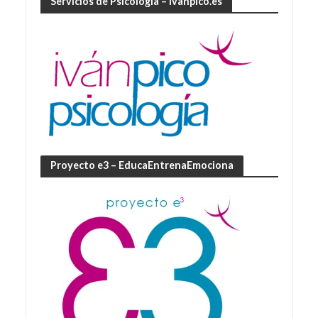
Servicios de Psicología – ivanpico.es
Proyecto e3 – EducaEntrenaEmociona