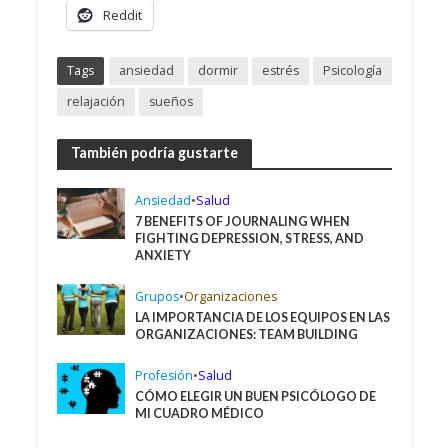
Reddit
Tags
ansiedad
dormir
estrés
Psicología
relajación
sueños
También podría gustarte
Ansiedad
•
Salud
7 BENEFITS OF JOURNALING WHEN
FIGHTING DEPRESSION, STRESS, AND
ANXIETY
Grupos
•
Organizaciones
LA IMPORTANCIA DE LOS EQUIPOS EN LAS
ORGANIZACIONES: TEAM BUILDING
Profesión
•
Salud
CÓMO ELEGIR UN BUEN PSICÓLOGO DE
MI CUADRO MÉDICO