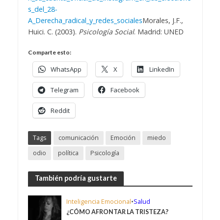
s_del_28-
A_Derecha_radical_y_redes_sociales
Morales, J.F.,
Huici. C. (2003).
Psicología Social
. Madrid: UNED
Comparte esto:
WhatsApp
X
LinkedIn
Telegram
Facebook
Reddit
Tags
comunicación
Emoción
miedo
odio
política
Psicología
También podría gustarte
Inteligencia Emocional
•
Salud
¿CÓMO AFRONTAR LA TRISTEZA?