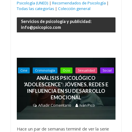
Psicología (UNED)
|
Recomendados de Psicología
|
Todas las categorías
|
Colección general
Servicios de psicología y publicidad:
info@psicopico.com
Cine
Criminología
Ocio
Sexualidad
Social
ANÁLISIS PSICOLÓGICO
‘ADOLESCENCE’: JÓVENES, REDES E
INFLUENCIA EN SU DESARROLLO
EMOCIONAL
Añadir Comentario
Iván Pico
Hace un par de semanas terminé de ver la serie