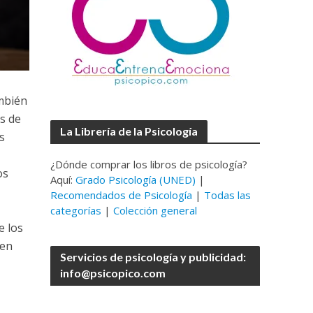
ambién
s de
La Librería de la Psicología
s
¿Dónde comprar los libros de psicología?
os
Aquí:
Grado Psicología (UNED)
|
Recomendados de Psicología
|
Todas las
categorías
|
Colección general
e los
 en
Servicios de psicología y publicidad:
info@psicopico.com