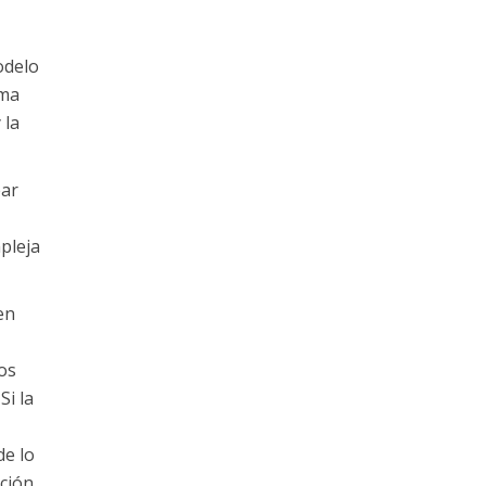
odelo
rma
 la
ear
pleja
en
os
Si la
de lo
ación