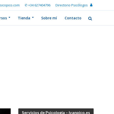
sicopico.com
✆ +34 627404796
Directorio Psicólogos
rsos
Tienda
Sobre mí
Contacto
Servicios de Psicología – ivanpico.es