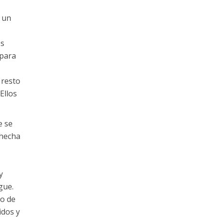
 un
os
 para
 resto
Ellos
e se
 hecha
y
gue.
so de
idos y