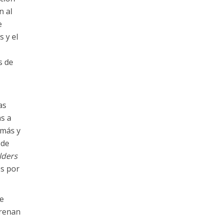
n al
e
 y el
s de
as
s a
 más y
 de
lders
es por
ue
trenan