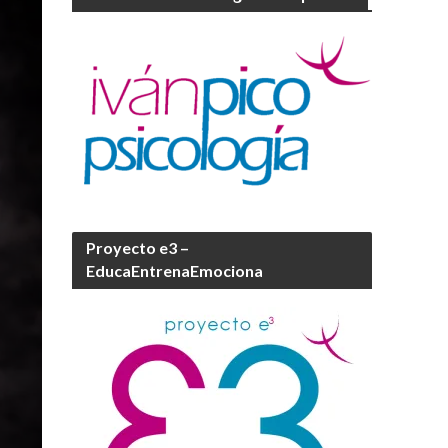
Proyecto e3 –
EducaEntrenaEmociona