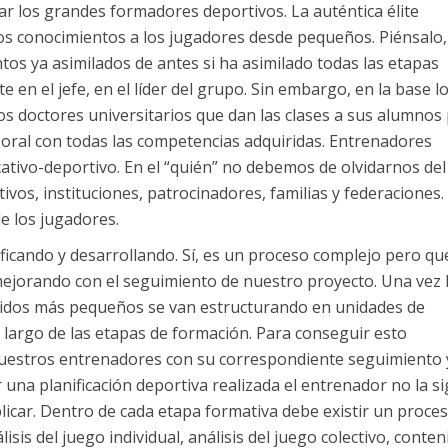
tar los grandes formadores deportivos. La auténtica élite
os conocimientos a los jugadores desde pequeños. Piénsalo,
ntos ya asimilados de antes si ha asimilado todas las etapas
te en el jefe, en el líder del grupo. Sin embargo, en la base l
os doctores universitarios que dan las clases a sus alumnos
oral con todas las competencias adquiridas. Entrenadores
ativo-deportivo. En el “quién” no debemos de olvidarnos del
vos, instituciones, patrocinadores, familias y federaciones. 
e los jugadores.
icando y desarrollando. Sí, es un proceso complejo pero qu
 mejorando con el seguimiento de nuestro proyecto. Una vez
enidos más pequeños se van estructurando en unidades de
largo de las etapas de formación. Para conseguir esto
 nuestros entrenadores con su correspondiente seguimiento 
r una planificación deportiva realizada el entrenador no la si
icar. Dentro de cada etapa formativa debe existir un proce
sis del juego individual, análisis del juego colectivo, conten