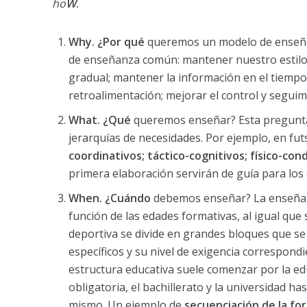
ho
W
.
Why. ¿Por qué
queremos un modelo de enseña
de enseñanza común: mantener nuestro estilo 
gradual; mantener la información en el tiempo; 
retroalimentación; mejorar el control y seguimi
What. ¿Qué
queremos enseñar? Esta pregunta
jerarquías de necesidades. Por ejemplo, en fu
coordinativos; táctico-cognitivos; físico-cond
primera elaboración servirán de guía para los
When. ¿Cuándo
debemos enseñar? La enseñanz
función de las edades formativas, al igual que
deportiva se divide en grandes bloques que s
específicos y su nivel de exigencia correspondie
estructura educativa suele comenzar por la edu
obligatoria, el bachillerato y la universidad h
mismo. Un ejemplo de
secuenciación de la fo