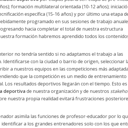
ños); formación multilateral orientada (10-12 años); iniciació
ecnificación específica (15-16 años) y por último una etapa d
o debidamente programado en sus sesiones de trabajo anuales
ogresando hacia completar el total de nuestra estructura
e nuestra formación habremos aprendido todos los contenido
terior no tendría sentido si no adaptamos el trabajo a las
 Identificarse con la ciudad o barrio de origen, seleccionar l
scribir a nuestros equipos en las competiciones más adaptada
ntendiendo que la competición es un medio de entrenamiento
ral. Los resultados deportivos llegarán con el tiempo. Esto es
a deportiva
de nuestra organización y de nuestros
stakeho
 sobre nuestra propia realidad evitará frustraciones posterior
renador asimila las funciones de profesor-educador por lo q
a identificar a los grandes entrenadores solo con los que en