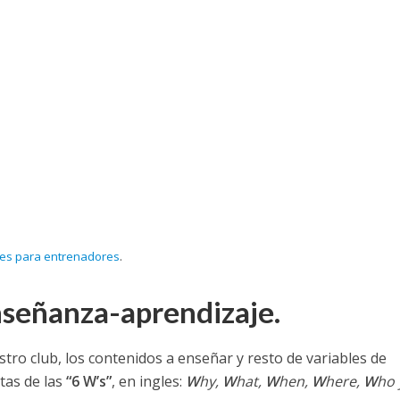
les para entrenadores
.
señanza-aprendizaje.
ro club, los contenidos a enseñar y resto de variables de
tas de las
“6 W’s”
, en ingles:
W
hy,
W
hat,
W
hen,
W
here,
W
ho 