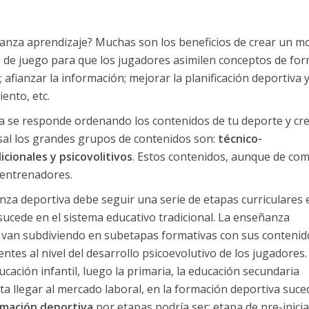
nza aprendizaje? Muchas son los beneficios de crear un m
de juego para que los jugadores asimilen conceptos de fo
afianzar la información; mejorar la planificación deportiva y
ento, etc.
 se responde ordenando los contenidos de tu deporte y cr
tsal los grandes grupos de contenidos son:
técnico-
icionales y psicovolitivos
. Estos contenidos, aunque de com
 entrenadores.
a deportiva debe seguir una serie de etapas curriculares 
 sucede en el sistema educativo tradicional. La enseñanza
e van subdiviendo en subetapas formativas con sus contenid
ntes al nivel del desarrollo psicoevolutivo de los jugadores. 
cación infantil, luego la primaria, la educación secundaria
asta llegar al mercado laboral, en la formación deportiva suce
rmación deportiva
por etapas podría ser: etapa de pre-inici