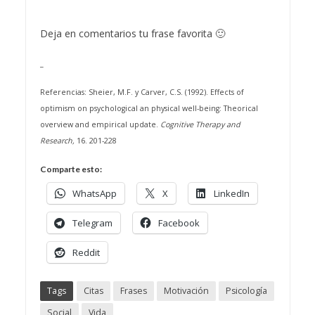
Deja en comentarios tu frase favorita 🙂
_
Referencias:
Sheier, M.F. y Carver, C.S. (1992). Effects of
optimism on psychological an physical well-being: Theorical
overview and empirical update.
Cognitive Therapy and
Research,
16. 201-228
Comparte esto:
WhatsApp
X
LinkedIn
Telegram
Facebook
Reddit
Tags
Citas
Frases
Motivación
Psicología
Social
Vida