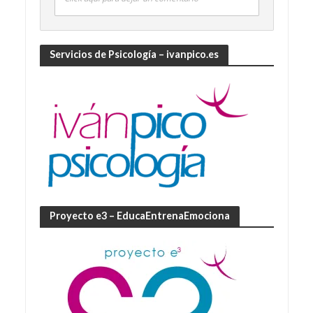
Servicios de Psicología – ivanpico.es
Proyecto e3 – EducaEntrenaEmociona