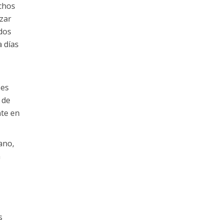
chos
zar
dos
a días
 es
 de
nte en
ano,
á
s