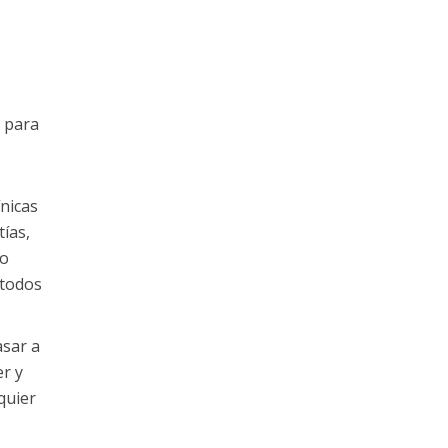
 para
ínicas
ías,
ho
étodos
asar a
r y
quier