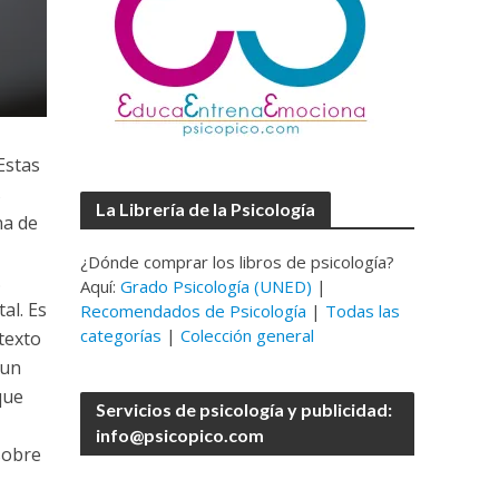
Estas
s
La Librería de la Psicología
na de
¿Dónde comprar los libros de psicología?
.
Aquí:
Grado Psicología (UNED)
|
al. Es
Recomendados de Psicología
|
Todas las
categorías
|
Colección general
texto
 un
que
Servicios de psicología y publicidad:
info@psicopico.com
sobre