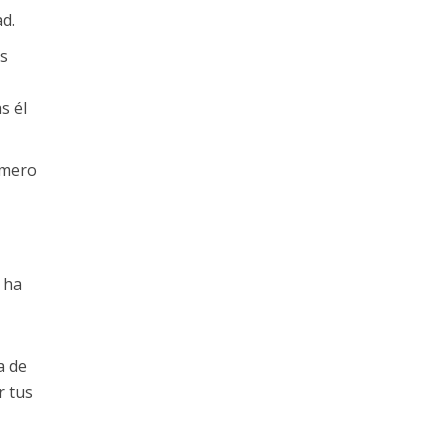
d.
os
s él
rimero
 ha
a de
r tus