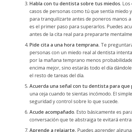
Habla con tu dentista sobre tus miedos
. Los
casos de personas como tú que sentía miedo y 
para tranquilizarte antes de poneros manos a
es el primer paso para superarlos. Puedes acud
antes de la cita real para prepararte mentalm
Pide cita a una hora temprana.
Te preguntarás
personas con un miedo real al dentista intentar
por la mañana temprano menos probabilidades d
encima mejor, sino estarás todo el día dándole 
el resto de tareas del día.
Acuerda una señal con tu dentista para que p
una ceja cuando te sientas incómodo. El simpl
seguridad y control sobre lo que sucede.
Acude acompañado
. Esto básicamente es par
conversación que te abstraiga te evitará entr
Aprende a relajarte.
Puedes aprender alguna té