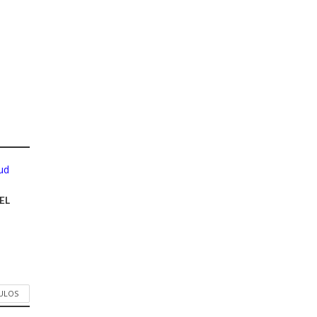
ud
EL
CULOS