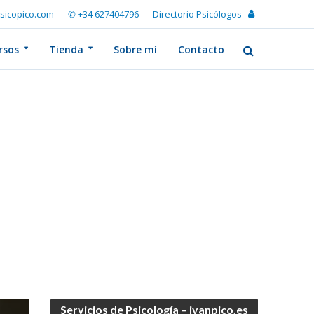
sicopico.com
✆ +34 627404796
Directorio Psicólogos
rsos
Tienda
Sobre mí
Contacto
Servicios de Psicología – ivanpico.es