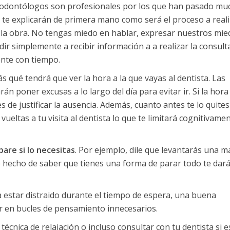
 odontólogos son profesionales por los que han pasado mu
te explicarán de primera mano como será el proceso a reali
 la obra. No tengas miedo en hablar, expresar nuestros mie
ir simplemente a recibir información a a realizar la consult
ente con tiempo.
 qué tendrá que ver la hora a la que vayas al dentista. Las
án poner excusas a lo largo del día para evitar ir. Si la hora
e justificar la ausencia. Además, cuanto antes te lo quites
vueltas a tu visita al dentista lo que te limitará cognitivame
are si lo necesitas
. Por ejemplo, dile que levantarás una m
e hecho de saber que tienes una forma de parar todo te dar
a estar distraido durante el tiempo de espera, una buena
ar en bucles de pensamiento innecesarios.
cnica de relajación o incluso consultar con tu dentista si e