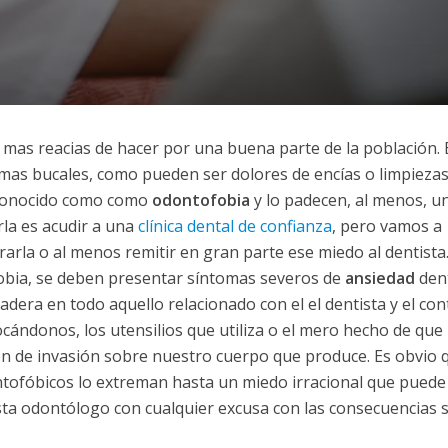
as mas reacias de hacer por una buena parte de la población. 
as bucales, como pueden ser dolores de encías o limpieza
s conocido como como
odontofobia
y lo padecen, al menos, u
rla es acudir a una
clínica dental de confianza
, pero vamos a
rarla o al menos remitir en gran parte ese miedo al dentista
obia, se deben presentar síntomas severos de
ansiedad
dent
adera en todo aquello relacionado con el el dentista y el con
nfocándonos, los utensilios que utiliza o el mero hecho de que
ón de invasión sobre nuestro cuerpo que produce. Es obvio 
tofóbicos lo extreman hasta un miedo irracional que puede
ista odontólogo con cualquier excusa con las consecuencias 