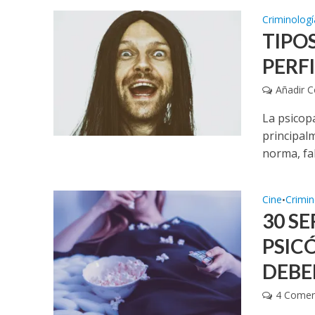
Criminologí
TIPOS
PERF
Añadir 
La psicop
principalm
norma, fal
Cine
Crimin
•
30 S
PSIC
DEBE
4 Comen