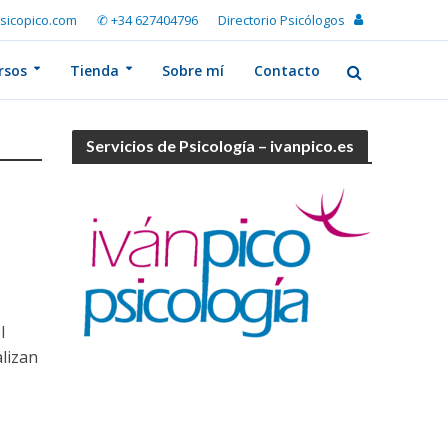
sicopico.com
✆ +34 627404796
Directorio Psicólogos
rsos
Tienda
Sobre mí
Contacto
Servicios de Psicología – ivanpico.es
l
lizan