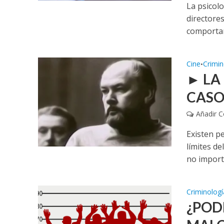
La psicol
directore
comportam
Cine
Crimin
•
► LA
CASO
Añadir 
Existen p
límites d
no importa
Criminologí
¿POD