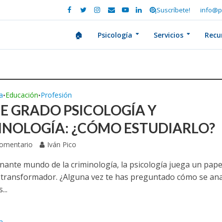
¡Suscríbete!
info@p
🏠
Psicología
Servicios
Recu
a
Educación
Profesión
•
•
E GRADO PSICOLOGÍA Y
INOLOGÍA: ¿CÓMO ESTUDIARLO?
Comentario
Iván Pico
inante mundo de la criminología, la psicología juega un pape
y transformador. ¿Alguna vez te has preguntado cómo se ana
...
a