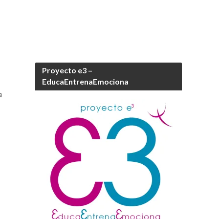
Proyecto e3 –
EducaEntrenaEmociona
a