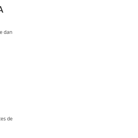
A
ue dan
tes de