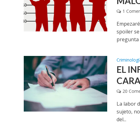
MALO
1 Comen
Empezaré 
spoiler se
pregunta s
Criminologí
EL I
CARA
20 Come
La labor d
sujeto, n
del...