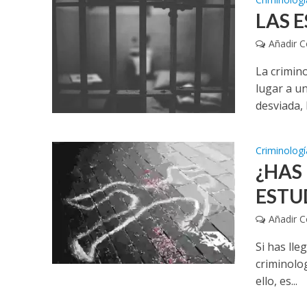
LAS 
Añadir 
La crimin
lugar a un
desviada, l
Criminologí
¿HAS
ESTU
Añadir 
Si has ll
criminolog
ello, es...