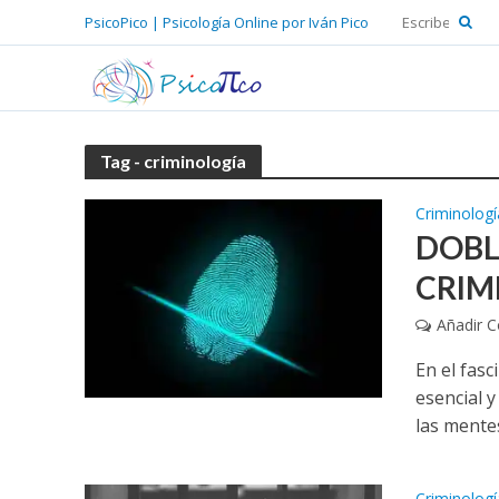
PsicoPico | Psicología Online por Iván Pico
Tag - criminología
Criminologí
DOBL
CRIM
Añadir 
En el fasc
esencial 
las mentes
Criminologí