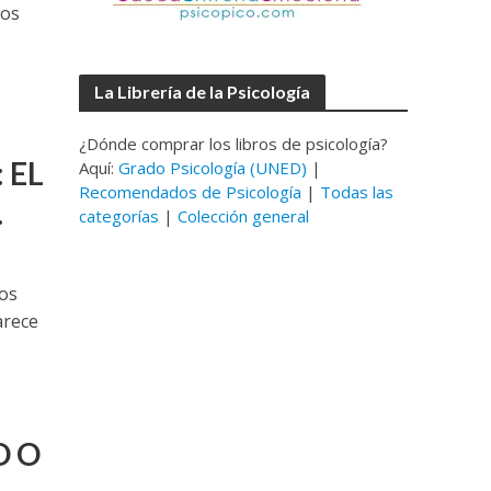
los
La Librería de la Psicología
¿Dónde comprar los libros de psicología?
 EL
Aquí:
Grado Psicología (UNED)
|
Recomendados de Psicología
|
Todas las
.
categorías
|
Colección general
los
arece
O O