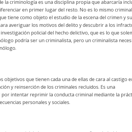
e la criminología es una disciplina propia que abarcaría inc
erenciar en primer lugar del resto. No es lo mismo criminal
a que tiene como objeto el estudio de la escena del crimen y s
a averiguar los motivos del delito y descubrir a los infract
 investigación policial del hecho delictivo, que es lo que sol
inólogo podría ser un criminalista, pero un criminalista neces
inólogo.
s objetivos que tienen cada una de ellas de cara al castigo e
ación y reinserción de los criminales recluidos. Es una
d por intentar reprimir la conducta criminal mediante la práct
ecuencias personales y sociales.