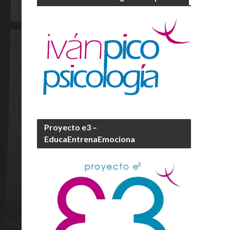
Proyecto e3 –
EducaEntrenaEmociona