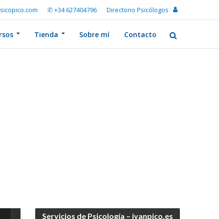
sicopico.com
✆ +34 627404796
Directorio Psicólogos
rsos
Tienda
Sobre mí
Contacto
Servicios de Psicología – ivanpico.es