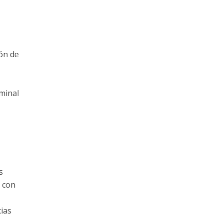
ión de
iminal
s
s con
ias