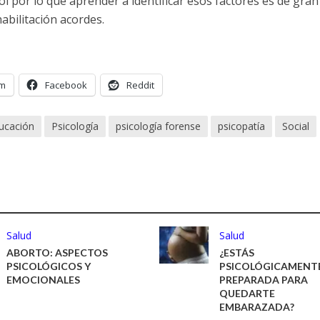
ol por lo que aprender a identificar esos factores es de gran
habilitación acordes.
am
Facebook
Reddit
ucación
Psicología
psicología forense
psicopatía
Social
Salud
Salud
ABORTO: ASPECTOS
¿ESTÁS
PSICOLÓGICOS Y
PSICOLÓGICAMENT
EMOCIONALES
PREPARADA PARA
QUEDARTE
EMBARAZADA?