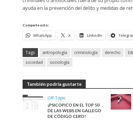
criminales o antisociales fuera de su propio contr
ayuda en la prevención del delito y medidas de re
Comparte esto:
WhatsApp
X
LinkedIn
Telegr
Tags
antropología
criminología
derecho
Ed
sociedad
sociología
También podría gustarte
Off-Topic
¡PSICOPICO EN EL TOP 50
DE LAS WEBS EN GALLEGO
DE CÓDIGO CERO!