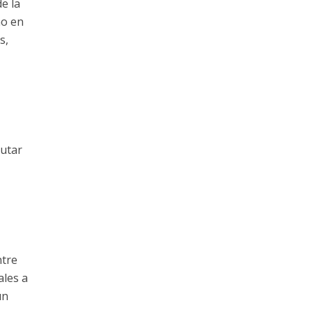
e la
no en
s,
cutar
ntre
ales a
un