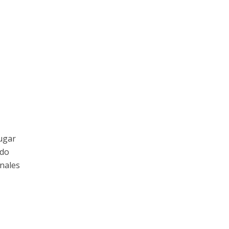
ugar
ado
nales