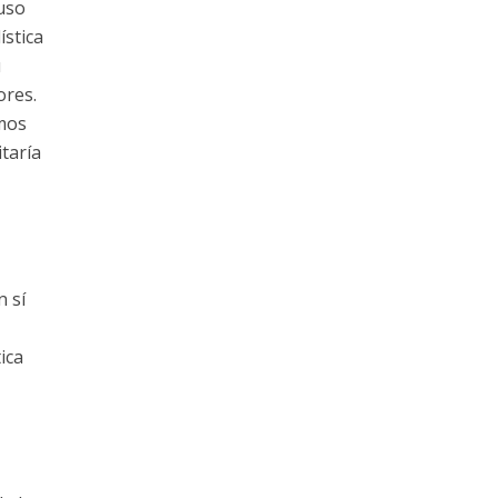
luso
ística
u
ores.
emos
itaría
n sí
ica