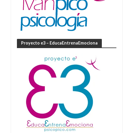
Proyecto e3 – EducaEntrenaEmociona