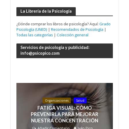
La Librería de la Psicología
¿Dónde comprar los libros de psicología? Aquí:
Grado
Psicología (UNED)
|
Recomendados de Psicología
|
Todas las categorías
|
Colección general
Servicios de psicología y publicidad:
info@psicopico.com
Organizaciones
Salud
FATIGA VISUAL: CÓMO
PREVENIRLA PARA MEJORAR
NUESTRA CONCENTRACIÓN
Añadir Comentario
Iván Pico