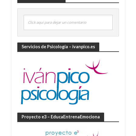
Click aquí para dejar un comentario
Servicios de Psicología – ivanpico.es
Proyecto e3 – EducaEntrenaEmociona