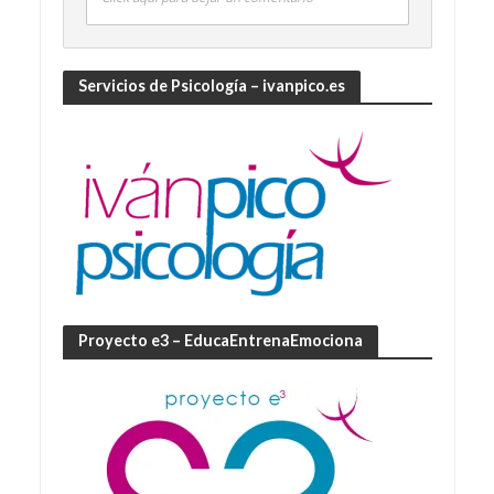
Servicios de Psicología – ivanpico.es
Proyecto e3 – EducaEntrenaEmociona