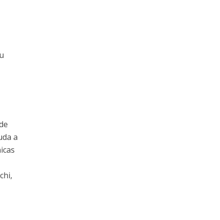
u
 de
uda a
icas
chi,