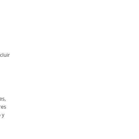
cluir
es,
res
 y