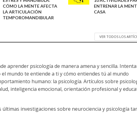
ESTRÉS Y MANDÍBULA:
10 ACTIVIDADES PA
CÓMO LA MENTE AFECTA
ENTRENAR LA MENT
LA ARTICULACIÓN
CASA
TEMPOROMANDIBULAR
VER TODOS LOS ARTÍ
nde aprender psicología de manera amena y sencilla. Intent
 el mundo te entiende a ti y cómo entiendes tú al mundo
mportamiento humano: la psicología. Artículos sobre psicolo
salud, inteligencia emocional, orientación profesional y educa
s últimas investigaciones sobre neurociencia y psicología t