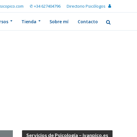
sicopico.com
✆ +34 627404796
Directorio Psicólogos
rsos
Tienda
Sobre mí
Contacto
Servicios de Psicología – ivanpico.es