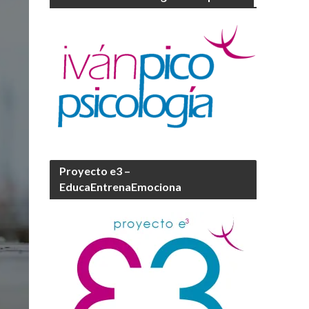
Proyecto e3 –
EducaEntrenaEmociona