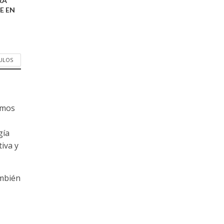
RA
E EN
CULOS
amos
gía
tiva y
ambién