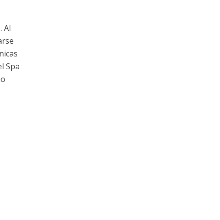
 Al
arse
nicas
el Spa
no