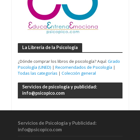
La Librería de la Psicología
¿Dónde comprar los libros de psicología? Aquí:
Grado
Psicología (UNED)
|
Recomendados de Psicología
|
Todas las categorías
|
Colección general
Servicios de psicología y publicidad:
info@psicopico.com
Servicios de Psicología y Publicidad:
info@psicopico.com