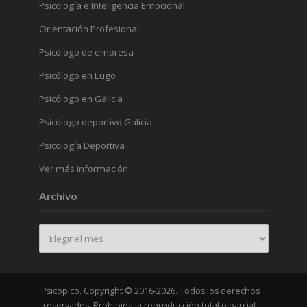
Psicología e Inteligencia Emocional
Orientación Profesional
Psicólogo de empresa
Psicólogo en Lugo
Psicólogo en Galicia
Psicólogo deportivo Galicia
Psicología Deportiva
Ver más información
Archivo
Archivo
Psicopico. Copyright © 2016-2026. Todos los derechos
reservados. Prohibida la reproducción total o parcial.