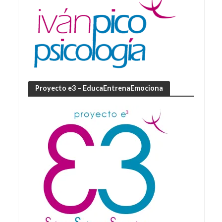
Proyecto e3 – EducaEntrenaEmociona