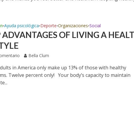
ón
Ayuda psicológica
Deporte
Organizaciones
Social
•
•
•
•
P ADVANTAGES OF LIVING A HEAL
STYLE
Comentario
Bella Clum
 Adults in America only make up 13% of those with healthy
ms. Twelve percent only! Your body’s capacity to maintain
e...