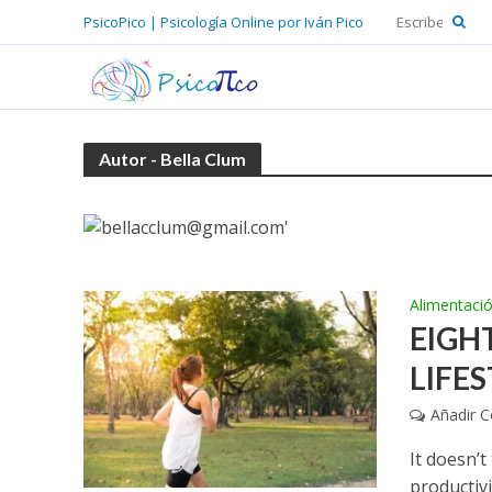
PsicoPico | Psicología Online por Iván Pico
Autor - Bella Clum
Alimentaci
EIGH
LIFE
Añadir 
It doesn’
productiv