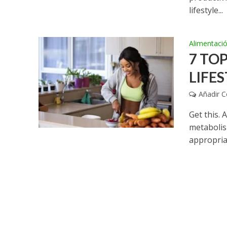
lifestyle...
Alimentaci
7 TO
LIFE
Añadir 
Get this.
metabolis
appropriat