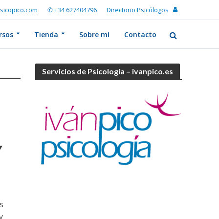
sicopico.com
✆ +34 627404796
Directorio Psicólogos
rsos
Tienda
Sobre mí
Contacto
Servicios de Psicología – ivanpico.es
Y
s
y