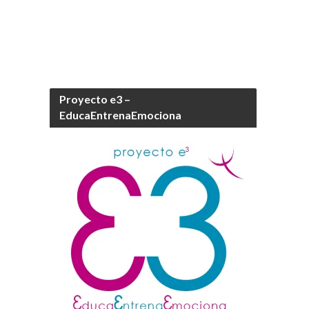
Proyecto e3 –
EducaEntrenaEmociona