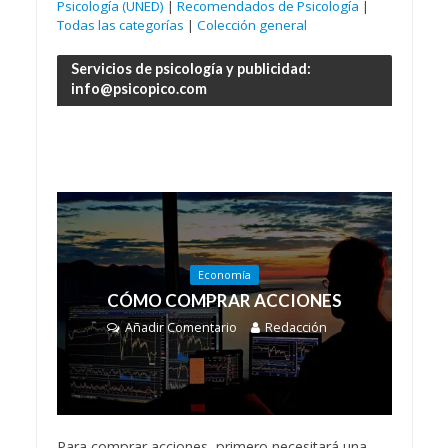
Psicología (UNED)
|
Recomendados de Psicología
|
Todas las categorías
|
Colección general
Servicios de psicología y publicidad:
info@psicopico.com
Economía
CÓMO COMPRAR ACCIONES
Añadir Comentario
Redacción
Para comprar acciones, primero necesitará una