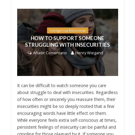
Inteligencia Emocional
HOW TO SUPPORT SOMEONE
STRUGGLING WITH INSECURITIES
Añadir Comentario
Henry Wiegand
It can be difficult to watch someone you care
about struggle to deal with insecurities. Regardless
of how often or sincerely you reassure them, their
insecurities might be so deeply rooted that a few
encouraging words have little effect on them.
While everyone feels extra self-conscious at times,
persistent feelings of insecurity can be painful and
crippling for those plagued by it. If someone you