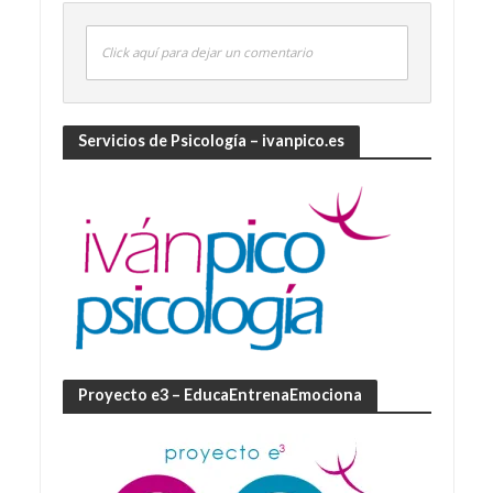
Click aquí para dejar un comentario
Servicios de Psicología – ivanpico.es
Proyecto e3 – EducaEntrenaEmociona