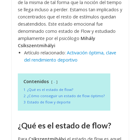
de la misma de tal forma que la noción del tiempo
se llega incluso a perder. Estamos tan implicados y
concentrados que el resto de estímulos quedan
desatendidos. Este estado emocional fue
denominado como estado de Flow y estudiado
ampliamente por el psicólogo
Mihály
Csíkszentmihályi
Artículo relacionado:
Activación óptima, clave
del rendimiento deportivo
Contenidos
-
1
¿Qué es el estado de flow?
2
¿Cómo conseguir un estado de flow óptimo?
3
Estado de flow y deporte
¿Qué es el estado de flow?
Para
Csíkszentmihályi
el estado de flow es aquel