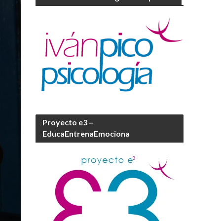
Proyecto e3 –
EducaEntrenaEmociona