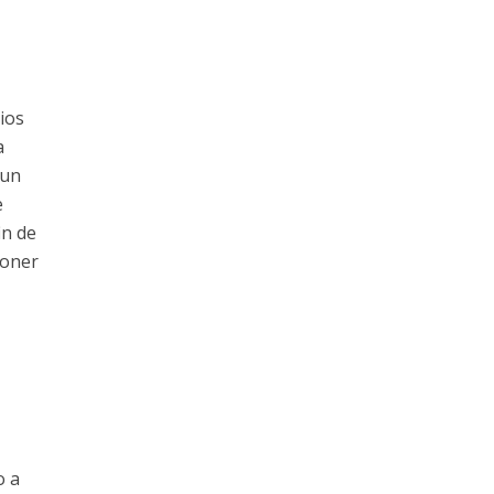
ios
a
 un
e
in de
poner
o a