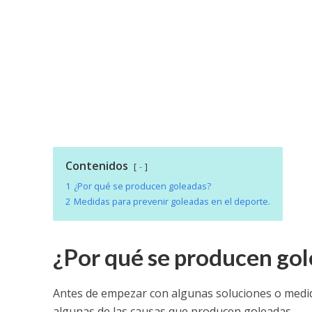
Contenidos
-
1
¿Por qué se producen goleadas?
2
Medidas para prevenir goleadas en el deporte.
¿Por qué se producen go
Antes de empezar con algunas soluciones o medid
algunas de las causas que producen goleadas.