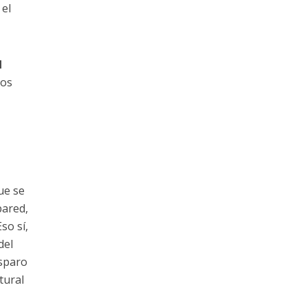
 el
l
los
ue se
pared,
so sí,
del
isparo
tural