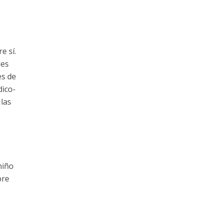
e sí.
des
es de
dico-
 las
niño
bre