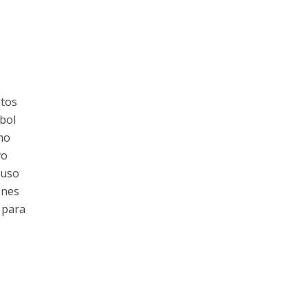
rtos
bol
mo
vo
luso
ones
 para