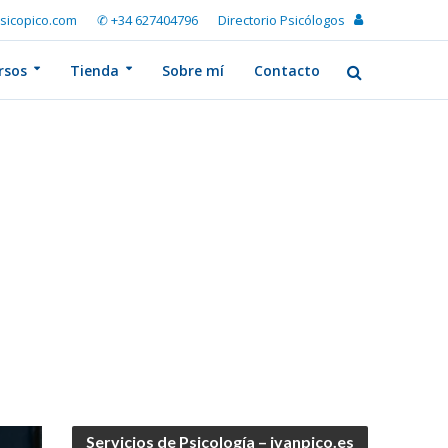
sicopico.com
✆ +34 627404796
Directorio Psicólogos
rsos
Tienda
Sobre mí
Contacto
Servicios de Psicología – ivanpico.es