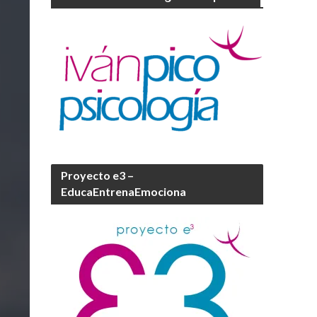
Proyecto e3 –
EducaEntrenaEmociona