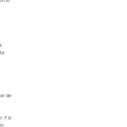
ón lo
e
ta
cer de
. Y si
an