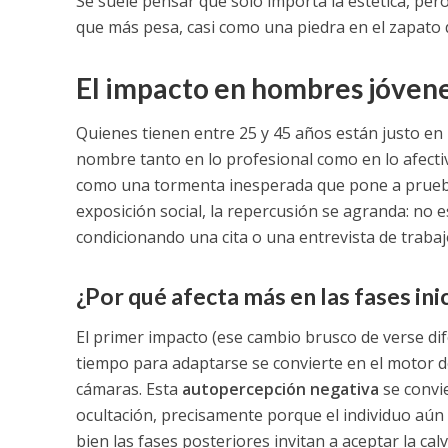
Se suele pensar que solo importa la estética, pero
que más pesa, casi como una piedra en el zapato di
El impacto en hombres jóvene
Quienes tienen entre 25 y 45 años están justo en 
nombre tanto en lo profesional como en lo afecti
como una tormenta inesperada que pone a prueba l
exposición social, la repercusión se agranda: no 
condicionando una cita o una entrevista de trabaj
¿Por qué afecta más en las fases ini
El primer impacto (ese cambio brusco de verse di
tiempo para adaptarse se convierte en el motor d
cámaras. Esta
autopercepción negativa
se convie
ocultación, precisamente porque el individuo aún n
bien las fases posteriores invitan a aceptar la cal