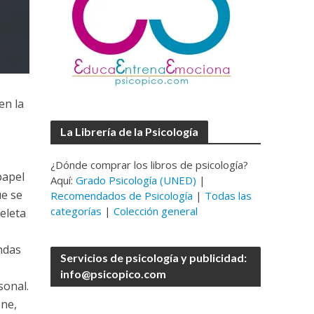
en la
La Librería de la Psicología
¿Dónde comprar los libros de psicología?
papel
Aquí:
Grado Psicología (UNED)
|
ue se
Recomendados de Psicología
|
Todas las
categorías
|
Colección general
eleta
ndas
Servicios de psicología y publicidad:
info@psicopico.com
sonal.
one,