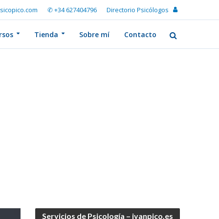
sicopico.com
✆ +34 627404796
Directorio Psicólogos
rsos
Tienda
Sobre mí
Contacto
Servicios de Psicología – ivanpico.es