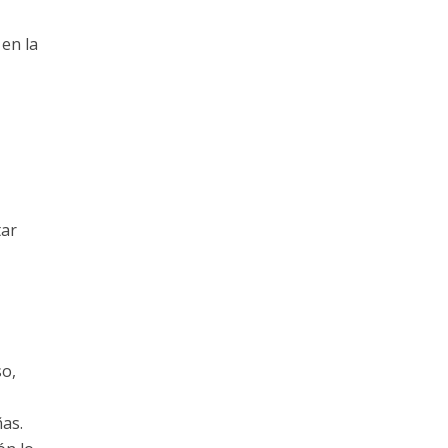
en la
tar
so,
as.