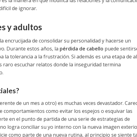
 es la manera en que modifica las relaciones y la comunicaci
fícil de ignorar.
s y adultos
la encrucijada de consolidar su personalidad y hacerse un
vo. Durante estos años, la
pérdida de cabello
puede sentirs
a tolerancia a la frustración. Si además es una etapa de al
es raro escuchar relatos donde la inseguridad termina
o.
ciales?
ferente de un mes a otro) es muchas veces devastador. Care
e comportamientos como evitar los espejos o esquivar las
rte en el punto de partida de una serie de estrategias de
o logra conciliar su yo interno con la nueva imagen exterior
vicie como parte de una nueva rutina, al principio se siente t