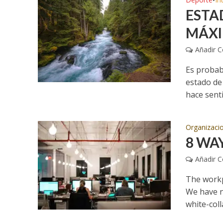
•
ESTA
MÁXI
Añadir 
Es probab
estado de
hace senti
Organizaci
8 WA
Añadir 
The workp
We have n
white-coll