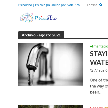
PsicoPico | Psicología Online por Iván Pico
Archivo - agosto 2021
Alimentaci
STAYI
WATE
Añadir 
One of th
the way of
been...
Deporte
In