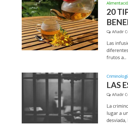
Alimentaci
20 TI
BENE
Añadir 
Las infus
diferente
frutos a...
Criminologí
LAS 
Añadir 
La crimin
lugar a un
desviada, l