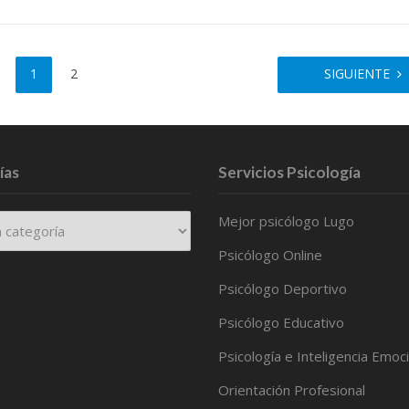
1
2
SIGUIENTE
ías
Servicios Psicología
Mejor psicólogo Lugo
Psicólogo Online
Psicólogo Deportivo
Psicólogo Educativo
Psicología e Inteligencia Emoc
Orientación Profesional