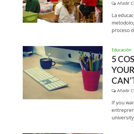
Añadir 
La educaci
metodolog
proceso d
Educación
5 CO
YOUR
CAN’
Añadir 
If you wa
entreprene
university.