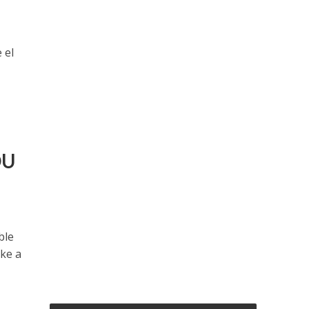
 el
OU
ble
ake a