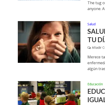
The tug o
anyone. Al
Salud
SALU
TU DÍ
Añadir 
Merece ta
enfermedad
algún tras
Educación
EDUC
IGUA