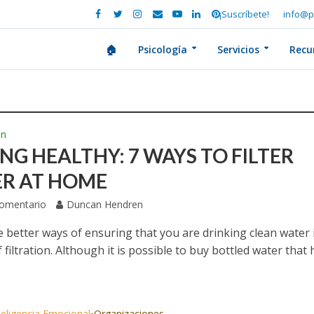
¡Suscríbete!
info@p
🏠
Psicología
Servicios
Recu
ón
NG HEALTHY: 7 WAYS TO FILTER
R AT HOME
Comentario
Duncan Hendren
e better ways of ensuring that you are drinking clean water 
 filtration. Although it is possible to buy bottled water that 
teligencia Emocional
Organizaciones