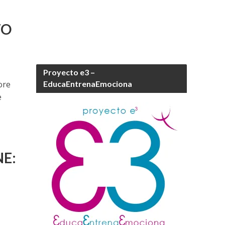
TO
Proyecto e3 –
ore
EducaEntrenaEmociona
e
E: