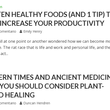
ón
TEN HEALTHY FOODS (AND 1 TIP) 
 INCREASE YOUR PRODUCTIVITY
Comentario
Emily Henry
ll at one point or another wondered how we can become m
. The rat race that is life and work and personal life, and th
ct...
RN TIMES AND ANCIENT MEDICIN
YOU SHOULD CONSIDER PLANT-
D HEALING
Comentario
Duncan Hendren