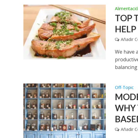
Alimentaci
TOP 
HELP
Añadir 
We have a
productive
balancing a
Off-Topic
MODE
WHY 
BASE
Añadir 