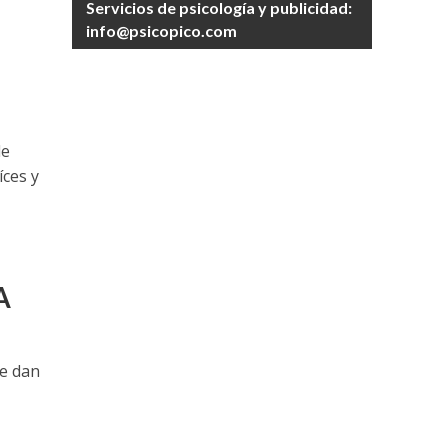
Servicios de psicología y publicidad:
info@psicopico.com
de
íces y
A
ue dan