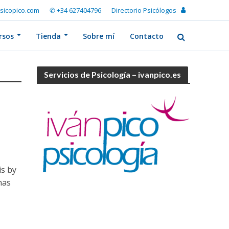
sicopico.com
✆ +34 627404796
Directorio Psicólogos
rsos
Tienda
Sobre mí
Contacto
Servicios de Psicología – ivanpico.es
is by
has