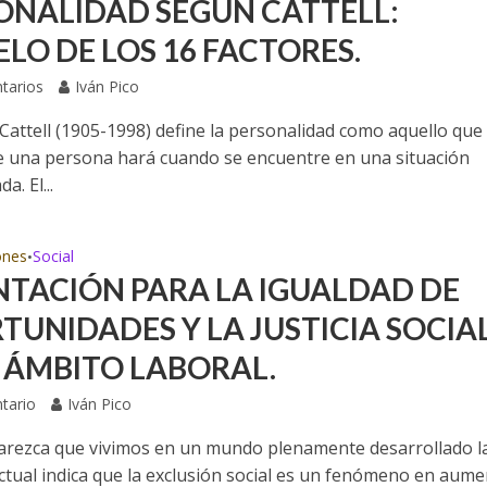
ONALIDAD SEGÚN CATTELL:
LO DE LOS 16 FACTORES.
tarios
Iván Pico
attell (1905-1998) define la personalidad como aquello que
ue una persona hará cuando se encuentre en una situación
a. El...
ones
Social
•
NTACIÓN PARA LA IGUALDAD DE
TUNIDADES Y LA JUSTICIA SOCIA
L ÁMBITO LABORAL.
tario
Iván Pico
rezca que vivimos en un mundo plenamente desarrollado l
actual indica que la exclusión social es un fenómeno en aume