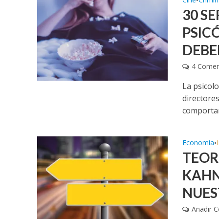
•
30 S
PSIC
DEBE
4 Comen
La psicol
directore
comportam
Economía
•
TEOR
KAHN
NUES
Añadir 