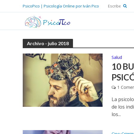
PsicoPico | Psicología Online por Iván Pico
Archivo - julio 2018
Salud
10 B
PSIC
1 Comen
La psicolo
de los in
los...
Cine
Crimin