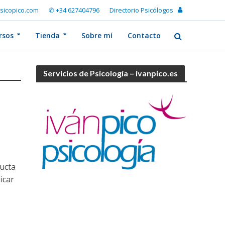
sicopico.com
✆ +34 627404796
Directorio Psicólogos
rsos
Tienda
Sobre mí
Contacto
Servicios de Psicología – ivanpico.es
ducta
icar