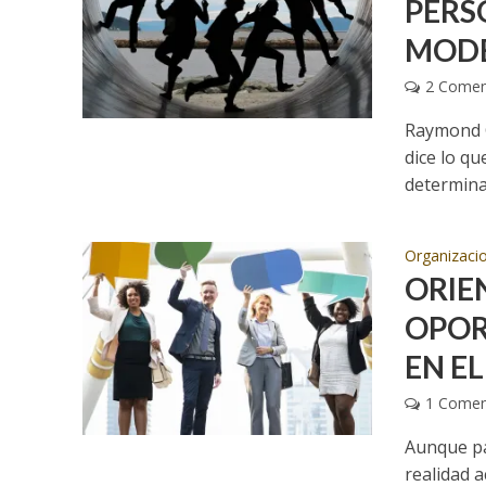
PERS
MODE
2 Comen
Raymond C
dice lo q
determinad
Organizaci
ORIE
OPOR
EN E
1 Comen
Aunque pa
realidad 