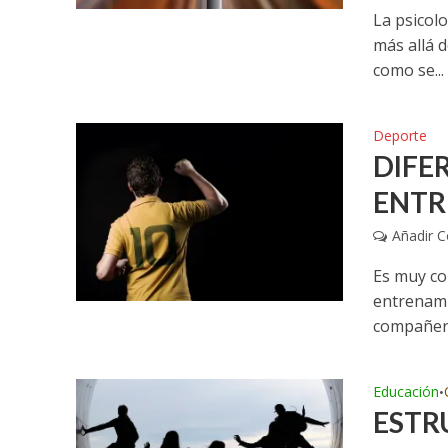
La psicol
más allá d
como se...
Deporte
DIFE
ENTR
Añadir 
Es muy co
entrenami
compañero
Educación
•
ESTR