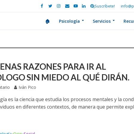
¡Suscríbete!
info@p
🏠
Psicología
Servicios
Recu
UENAS RAZONES PARA IR AL
ÓLOGO SIN MIEDO AL QUÉ DIRÁN.
tario
Iván Pico
gía es la ciencia que estudia los procesos mentales y la con
dividuos en diferentes contextos, de manera que permite expl
ología
Ocio
Social