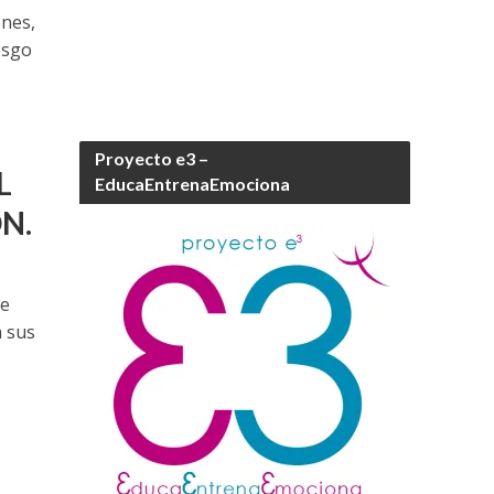
ones,
iesgo
Proyecto e3 –
L
EducaEntrenaEmociona
N.
de
a sus