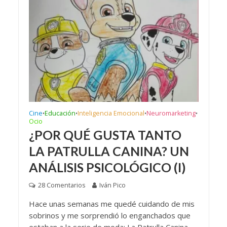
Cine
Educación
Inteligencia Emocional
Neuromarketing
•
•
•
•
Ocio
¿POR QUÉ GUSTA TANTO
LA PATRULLA CANINA? UN
ANÁLISIS PSICOLÓGICO (I)
28 Comentarios
Iván Pico
Hace unas semanas me quedé cuidando de mis
sobrinos y me sorprendió lo enganchados que
estaban a la serie de moda: La Patrulla Canina