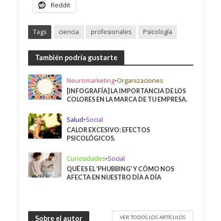
Reddit
Tags
ciencia
profesionales
Psicología
También podría gustarte
Neuromarketing
•
Organizaciones
[INFOGRAFÍA] LA IMPORTANCIA DE LOS
COLORES EN LA MARCA DE TU EMPRESA.
Salud
•
Social
CALOR EXCESIVO: EFECTOS
PSICOLÓGICOS.
Curiosidades
•
Social
QUÉ ES EL ‘PHUBBING’ Y CÓMO NOS
AFECTA EN NUESTRO DÍA A DÍA
VER TODOS LOS ARTÍCULOS
Sobre el autor