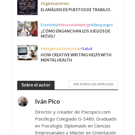
Organizaciones
EL ANÁLISIS DE PUESTOS DE TRABAJO.
Economía
•
Neuromarketing
•
Videojuegos
¿CÓMO ENGANCHAN LOS JUEGOS DE
MÓVIL?
Inteligencia Emocional
•
Salud
HOW CREATIVE WRITING HELPS WITH
MENTAL HEALTH
VER TODOS LOS ARTÍCULOS
Sobre el autor
Iván Pico
Director y creador de Psicopico.com.
Psicólogo Colegiado G-5480. Graduado
en Psicología. Diplomado en Ciencias
Empresariales y Máster en Orientación