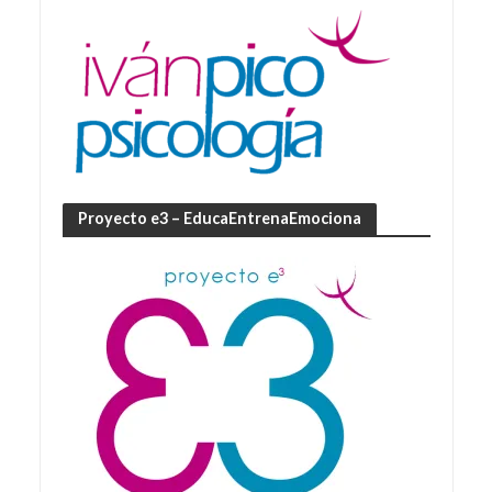
Proyecto e3 – EducaEntrenaEmociona