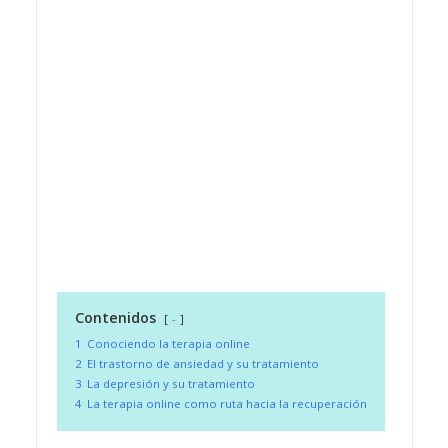
Contenidos
-
1
Conociendo la terapia online
2
El trastorno de ansiedad y su tratamiento
3
La depresión y su tratamiento
4
La terapia online como ruta hacia la recuperación