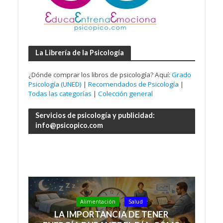
La Librería de la Psicología
¿Dónde comprar los libros de psicología? Aquí:
Grado
Psicología (UNED)
|
Recomendados de Psicología
|
Todas las categorías
|
Colección general
Servicios de psicología y publicidad:
info@psicopico.com
Alimentación
Salud
LA IMPORTANCIA DE TENER