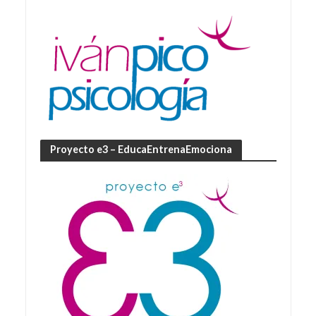
Proyecto e3 – EducaEntrenaEmociona