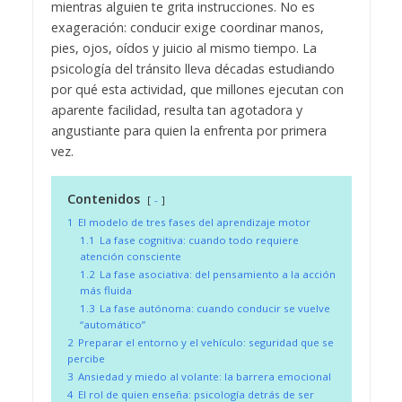
mientras alguien te grita instrucciones. No es
exageración: conducir exige coordinar manos,
pies, ojos, oídos y juicio al mismo tiempo. La
psicología del tránsito lleva décadas estudiando
por qué esta actividad, que millones ejecutan con
aparente facilidad, resulta tan agotadora y
angustiante para quien la enfrenta por primera
vez.
Contenidos
-
1
El modelo de tres fases del aprendizaje motor
1.1
La fase cognitiva: cuando todo requiere
atención consciente
1.2
La fase asociativa: del pensamiento a la acción
más fluida
1.3
La fase autónoma: cuando conducir se vuelve
“automático”
2
Preparar el entorno y el vehículo: seguridad que se
percibe
3
Ansiedad y miedo al volante: la barrera emocional
4
El rol de quien enseña: psicología detrás de ser