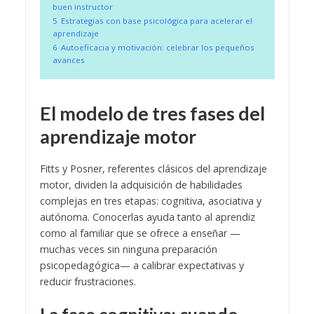
buen instructor
5
Estrategias con base psicológica para acelerar el
aprendizaje
6
Autoeficacia y motivación: celebrar los pequeños
avances
El modelo de tres fases del
aprendizaje motor
Fitts y Posner, referentes clásicos del aprendizaje
motor, dividen la adquisición de habilidades
complejas en tres etapas: cognitiva, asociativa y
autónoma. Conocerlas ayuda tanto al aprendiz
como al familiar que se ofrece a enseñar —
muchas veces sin ninguna preparación
psicopedagógica— a calibrar expectativas y
reducir frustraciones.
La fase cognitiva: cuando