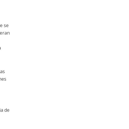
e se
neran
a
vas
nes
ia de