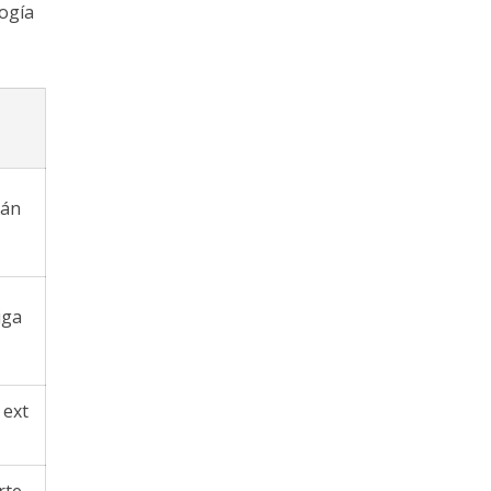
logía
tán
iga
 ext