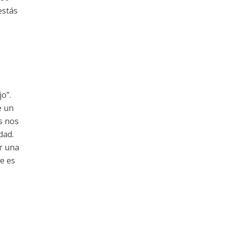
estás
jo”.
e un
s nos
dad.
r una
ue es