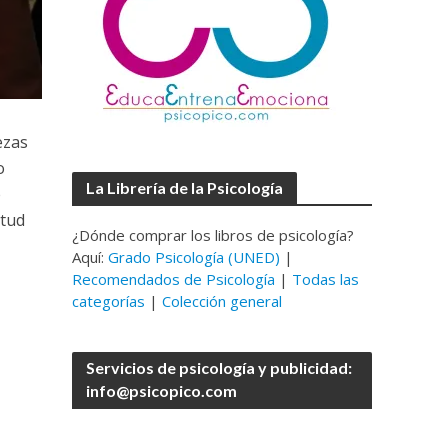
ezas
o
La Librería de la Psicología
e
itud
¿Dónde comprar los libros de psicología?
Aquí:
Grado Psicología (UNED)
|
Recomendados de Psicología
|
Todas las
categorías
|
Colección general
Servicios de psicología y publicidad:
info@psicopico.com