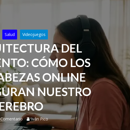
Salud
Videojuegos
ITECTURA DEL
NTO: CÓMO LOS
BEZAS ONLINE
GURAN NUESTRO
EREBRO
 Comentario
Iván Pico