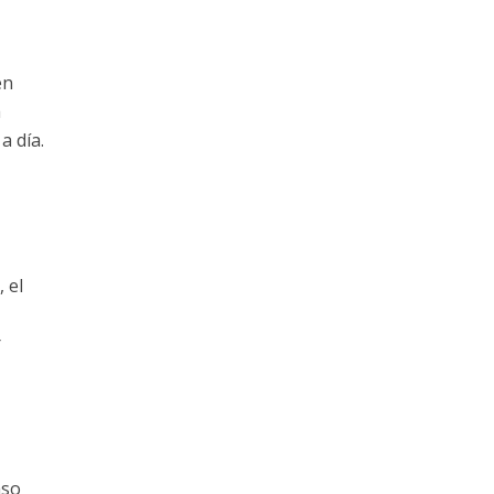
en
a
a día.
 el
r
aso