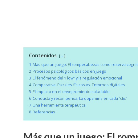
Contenidos
-
1
Más que un juego: El rompecabezas como reserva cognit
2
Procesos psicológicos básicos en juego
3
El fenómeno del “Flow” y la regulación emocional
4
Comparativa: Puzzles físicos vs. Entornos digitales
5
El impacto en el envejecimiento saludable
6
Conducta y recompensa: La dopamina en cada “clic”
7
Una herramienta terapéutica
8
Referencias
Más que un juego: El ro