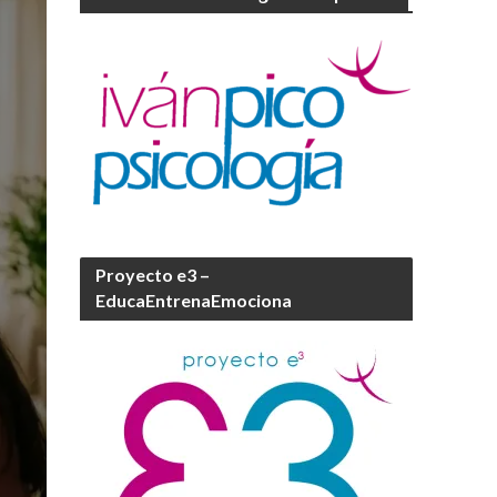
Proyecto e3 –
EducaEntrenaEmociona