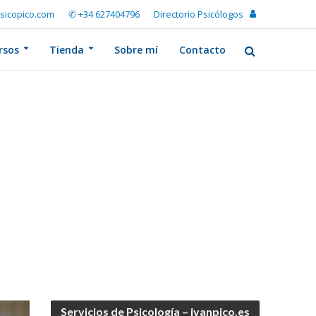
sicopico.com
✆ +34 627404796
Directorio Psicólogos
rsos
Tienda
Sobre mí
Contacto
Servicios de Psicología – ivanpico.es