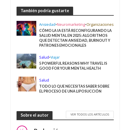
También podría gustarte
Ansiedad
•
Neuromarketing
•
Organizaciones
CÓMO LA IA ESTÁ RECONFIGURANDO LA
SALUD MENTAL EN 2025: ALGORITMOS
QUE DETECTAN ANSIEDAD, BURNOUT Y
PATRONES EMOCIONALES
Salud
•
Viajar
5 POWERFUL REASONS WHY TRAVEL IS
GOOD FOR YOUR MENTAL HEALTH
Salud
TODO LO QUE NECESITAS SABER SOBRE
EL PROCESO DE UNA LIPOSUCCIÓN
VER TODOS LOS ARTÍCULOS
Sobre el autor