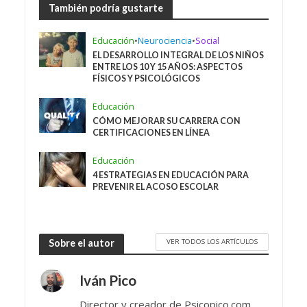
También podría gustarte
Educación
•
Neurociencia
•
Social
EL DESARROLLO INTEGRAL DE LOS NIÑOS
ENTRE LOS 10 Y 15 AÑOS: ASPECTOS
FÍSICOS Y PSICOLÓGICOS
Educación
CÓMO MEJORAR SU CARRERA CON
CERTIFICACIONES EN LÍNEA
Educación
4 ESTRATEGIAS EN EDUCACIÓN PARA
PREVENIR EL ACOSO ESCOLAR
VER TODOS LOS ARTÍCULOS
Sobre el autor
Iván Pico
Director y creador de Psicopico.com.