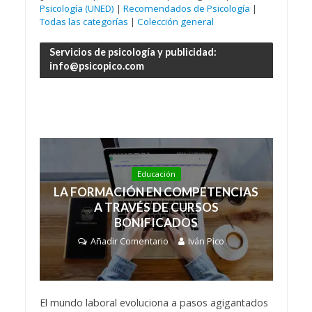
Psicología (UNED)
|
Recomendados de Psicología
|
Todas las categorías
|
Colección general
Servicios de psicología y publicidad:
info@psicopico.com
Educación
LA FORMACIÓN EN COMPETENCIAS
A TRAVÉS DE CURSOS
BONIFICADOS
Añadir Comentario
Iván Pico
El mundo laboral evoluciona a pasos agigantados