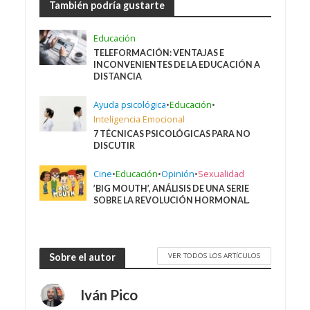
También podría gustarte
Educación
TELEFORMACIÓN: VENTAJAS E
INCONVENIENTES DE LA EDUCACIÓN A
DISTANCIA
Ayuda psicológica
•
Educación
•
Inteligencia Emocional
7 TÉCNICAS PSICOLÓGICAS PARA NO
DISCUTIR
Cine
•
Educación
•
Opinión
•
Sexualidad
’BIG MOUTH’, ANÁLISIS DE UNA SERIE
SOBRE LA REVOLUCIÓN HORMONAL.
VER TODOS LOS ARTÍCULOS
Sobre el autor
Iván Pico