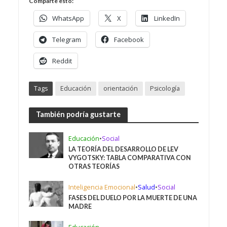
Comparte esto:
WhatsApp
X
LinkedIn
Telegram
Facebook
Reddit
Tags
Educación
orientación
Psicología
También podría gustarte
Educación
•
Social
LA TEORÍA DEL DESARROLLO DE LEV
VYGOTSKY: TABLA COMPARATIVA CON
OTRAS TEORÍAS
Inteligencia Emocional
•
Salud
•
Social
FASES DEL DUELO POR LA MUERTE DE UNA
MADRE