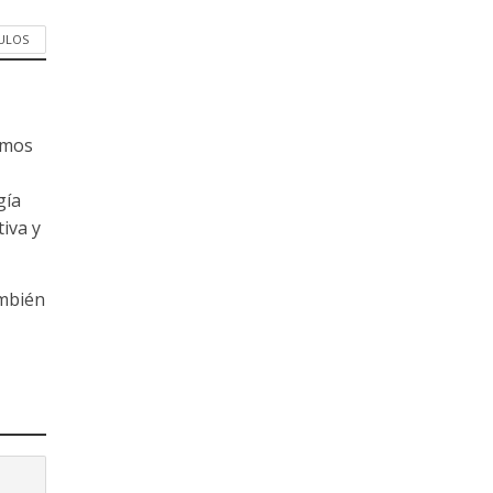
CULOS
amos
gía
tiva y
ambién