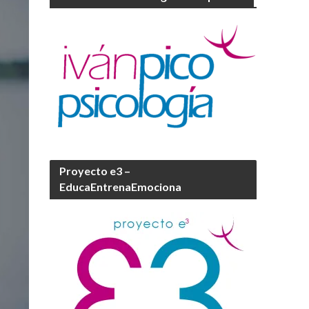
Proyecto e3 –
EducaEntrenaEmociona