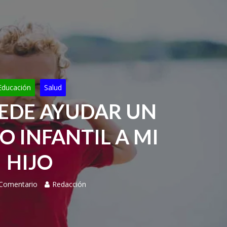
Educación
Salud
EDE AYUDAR UN
O INFANTIL A MI
HIJO
 Comentario
Redacción