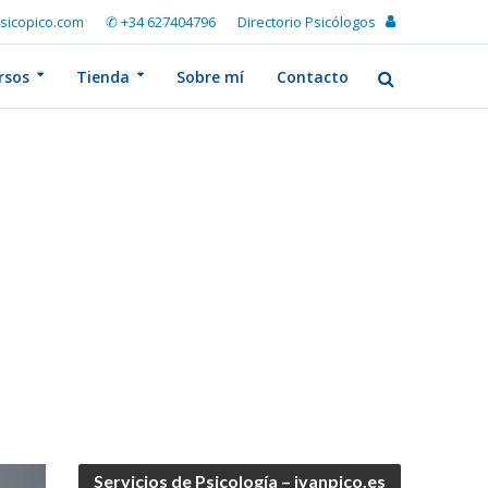
sicopico.com
✆ +34 627404796
Directorio Psicólogos
rsos
Tienda
Sobre mí
Contacto
Servicios de Psicología – ivanpico.es