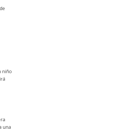
 de
n niño
irá
era
a una