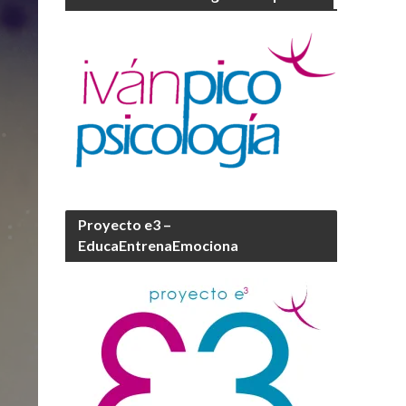
Proyecto e3 –
EducaEntrenaEmociona