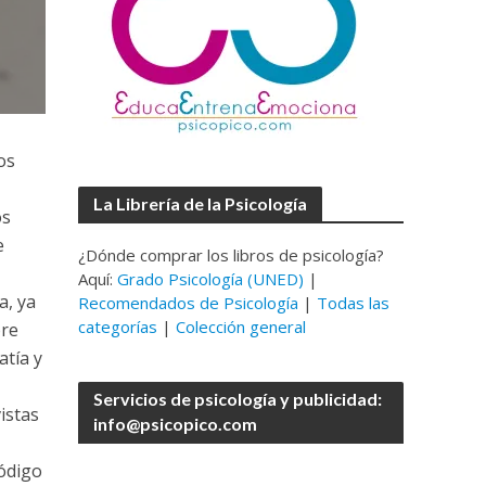
os
La Librería de la Psicología
os
e
¿Dónde comprar los libros de psicología?
Aquí:
Grado Psicología (UNED)
|
a, ya
Recomendados de Psicología
|
Todas las
categorías
|
Colección general
bre
atía y
Servicios de psicología y publicidad:
istas
info@psicopico.com
código