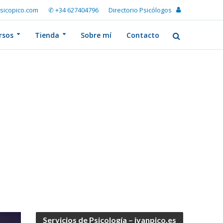
sicopico.com
✆ +34 627404796
Directorio Psicólogos
rsos
Tienda
Sobre mí
Contacto
Servicios de Psicología – ivanpico.es