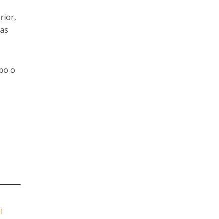
rior,
las
ipo o
l