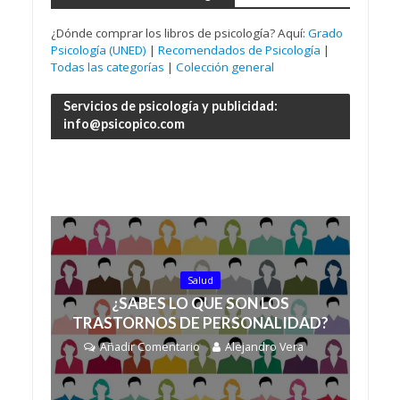
¿Dónde comprar los libros de psicología? Aquí:
Grado
Psicología (UNED)
|
Recomendados de Psicología
|
Todas las categorías
|
Colección general
Servicios de psicología y publicidad:
info@psicopico.com
Salud
¿SABES LO QUE SON LOS
TRASTORNOS DE PERSONALIDAD?
Añadir Comentario
Alejandro Vera