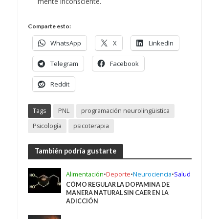
mente inconsciente.
Comparte esto:
WhatsApp
X
LinkedIn
Telegram
Facebook
Reddit
Tags
PNL
programación neurolingüistica
Psicología
psicoterapia
También podría gustarte
Alimentación
•
Deporte
•
Neurociencia
•
Salud
CÓMO REGULAR LA DOPAMINA DE
MANERA NATURAL SIN CAER EN LA
ADICCIÓN