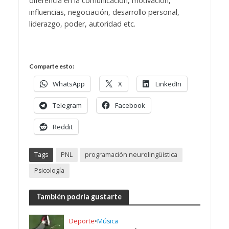
diferencia en la comunicación, motivación,
influencias, negociación, desarrollo personal,
liderazgo, poder, autoridad etc.
Comparte esto:
WhatsApp
X
LinkedIn
Telegram
Facebook
Reddit
Tags
PNL
programación neurolingüistica
Psicología
También podría gustarte
Deporte
•
Música