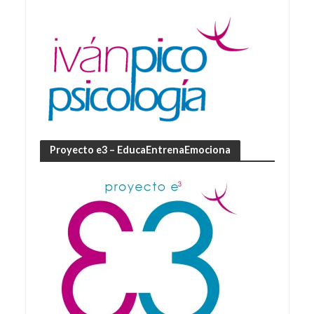
Proyecto e3 – EducaEntrenaEmociona