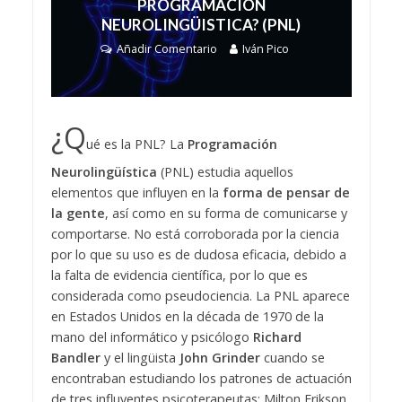
PROGRAMACIÓN
NEUROLINGÜISTICA? (PNL)
Añadir Comentario
Iván Pico
¿Q
ué es la PNL? La
Programación
Neurolingüística
(PNL) estudia aquellos
elementos que influyen en la
forma de pensar de
la gente
, así como en su forma de comunicarse y
comportarse. No está corroborada por la ciencia
por lo que su uso es de dudosa eficacia, debido a
la falta de evidencia científica, por lo que es
considerada como pseudociencia. La PNL aparece
en Estados Unidos en la década de 1970 de la
mano del informático y psicólogo
Richard
Bandler
y el lingüista
John Grinder
cuando se
encontraban estudiando los patrones de actuación
de tres influyentes psicoterapeutas: Milton Erikson,