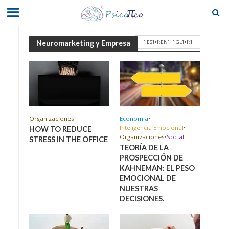
[:ES]+[:EN]+[:GL]+[:]
Neuromarketing y Empresa
Organizaciones
Economía
•
Inteligencia Emocional
•
HOW TO REDUCE
Organizaciones
•
Social
STRESS IN THE OFFICE
TEORÍA DE LA
PROSPECCIÓN DE
KAHNEMAN: EL PESO
EMOCIONAL DE
NUESTRAS
DECISIONES.