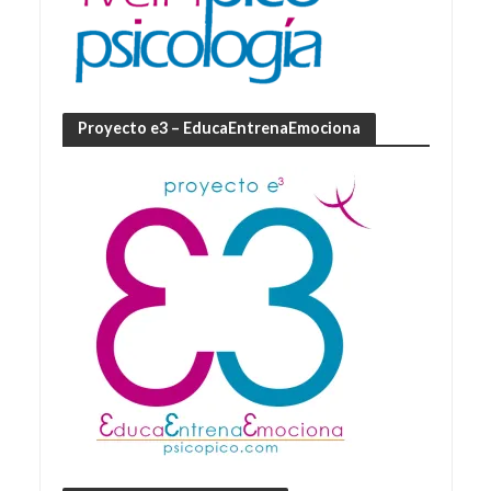
Proyecto e3 – EducaEntrenaEmociona