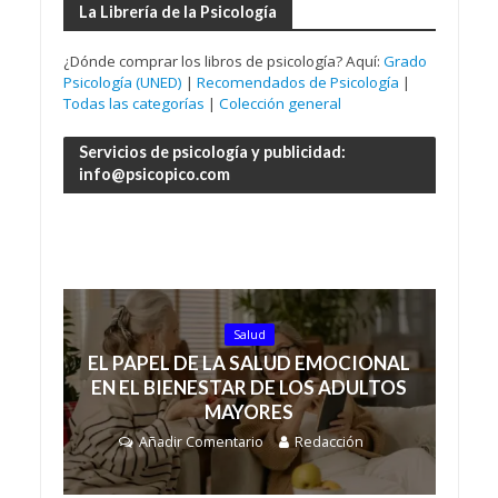
La Librería de la Psicología
¿Dónde comprar los libros de psicología? Aquí:
Grado
Psicología (UNED)
|
Recomendados de Psicología
|
Todas las categorías
|
Colección general
Servicios de psicología y publicidad:
info@psicopico.com
Salud
EL PAPEL DE LA SALUD EMOCIONAL
EN EL BIENESTAR DE LOS ADULTOS
MAYORES
Añadir Comentario
Redacción