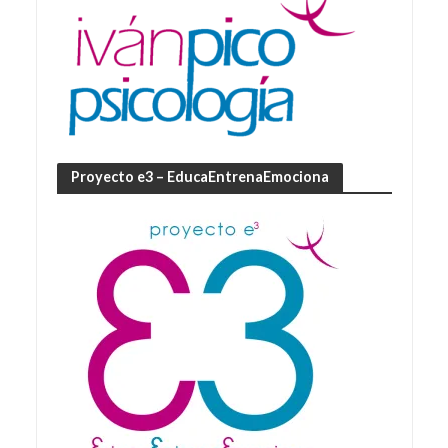
Proyecto e3 – EducaEntrenaEmociona