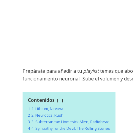
Prepárate para añadir a tu
playlist
temas que abor
funcionamiento neuronal. ¡Sube el volumen y desci
Contenidos
-
1
1. Lithium, Nirvana
2
2. Neurotica, Rush
3
3. Subterranean Homesick Alien, Radiohead
4
4. Sympathy for the Devil, The Rolling Stones