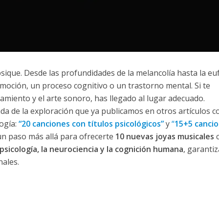
sique. Desde las profundidades de la melancolía hasta la eu
oción, un proceso cognitivo o un trastorno mental. Si te
amiento y el arte sonoro, has llegado al lugar adecuado.
ada de la exploración que ya publicamos en otros artículos c
logía:
“20 canciones con títulos psicológicos”
y
“
15+5 canci
un paso más allá para ofrecerte
10 nuevas joyas musicales
c
psicología, la neurociencia y la cognición humana
, garanti
nales.