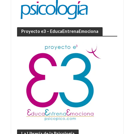
Proyecto e3 – EducaEntrenaEmociona
La Librería de la Psicología