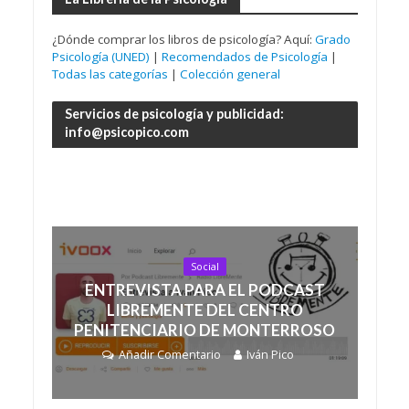
¿Dónde comprar los libros de psicología? Aquí:
Grado
Psicología (UNED)
|
Recomendados de Psicología
|
Todas las categorías
|
Colección general
Servicios de psicología y publicidad:
info@psicopico.com
Social
ENTREVISTA PARA EL PODCAST
LIBREMENTE DEL CENTRO
PENITENCIARIO DE MONTERROSO
Añadir Comentario
Iván Pico