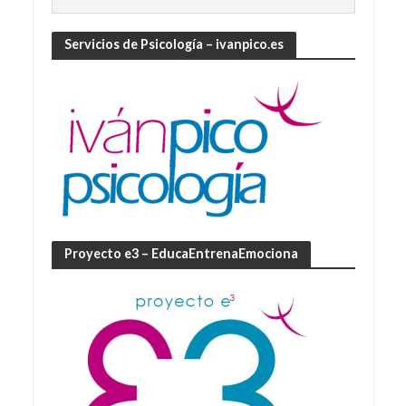
Servicios de Psicología – ivanpico.es
Proyecto e3 – EducaEntrenaEmociona