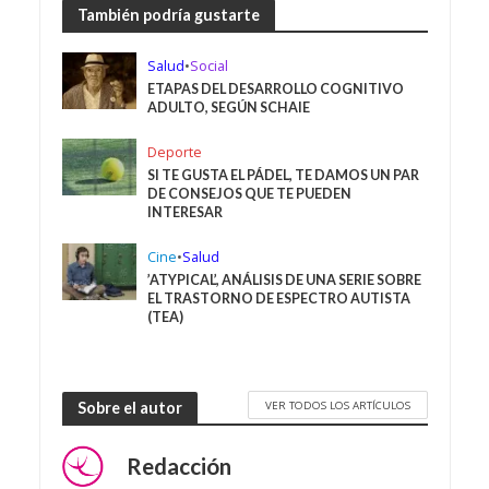
También podría gustarte
Salud
•
Social
ETAPAS DEL DESARROLLO COGNITIVO
ADULTO, SEGÚN SCHAIE
Deporte
SI TE GUSTA EL PÁDEL, TE DAMOS UN PAR
DE CONSEJOS QUE TE PUEDEN
INTERESAR
Cine
•
Salud
’ATYPICAL’, ANÁLISIS DE UNA SERIE SOBRE
EL TRASTORNO DE ESPECTRO AUTISTA
(TEA)
VER TODOS LOS ARTÍCULOS
Sobre el autor
Redacción