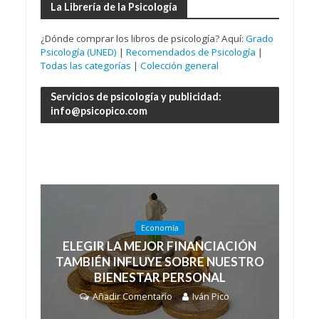
La Librería de la Psicología
¿Dónde comprar los libros de psicología? Aquí:
Grado
Psicología (UNED)
|
Recomendados de Psicología
|
Todas las categorías
|
Colección general
Servicios de psicología y publicidad:
info@psicopico.com
Economía
ELEGIR LA MEJOR FINANCIACIÓN
TAMBIÉN INFLUYE SOBRE NUESTRO
BIENESTAR PERSONAL
Añadir Comentario
Iván Pico