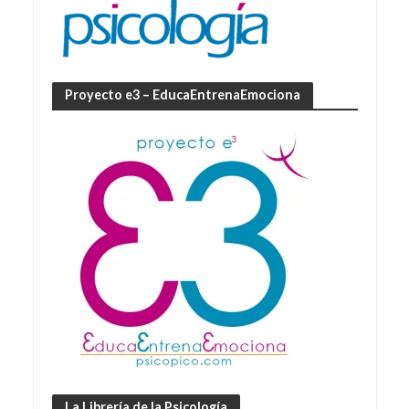
Proyecto e3 – EducaEntrenaEmociona
La Librería de la Psicología