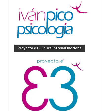
Proyecto e3 – EducaEntrenaEmociona