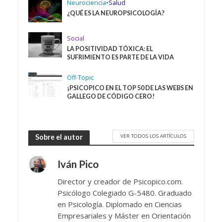
Neurociencia
•
Salud
¿QUÉ ES LA NEUROPSICOLOGÍA?
Social
LA POSITIVIDAD TÓXICA: EL
SUFRIMIENTO ES PARTE DE LA VIDA
Off-Topic
¡PSICOPICO EN EL TOP 50 DE LAS WEBS EN
GALLEGO DE CÓDIGO CERO!
VER TODOS LOS ARTÍCULOS
Sobre el autor
Iván Pico
Director y creador de Psicopico.com.
Psicólogo Colegiado G-5480. Graduado
en Psicología. Diplomado en Ciencias
Empresariales y Máster en Orientación