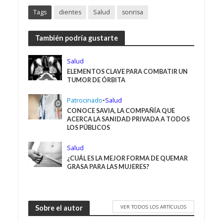
Tags
dientes
Salud
sonrisa
También podría gustarte
Salud
ELEMENTOS CLAVE PARA COMBATIR UN
TUMOR DE ÓRBITA
Patrocinado
•
Salud
CONOCE SAVIA, LA COMPAÑÍA QUE
ACERCA LA SANIDAD PRIVADA A TODOS
LOS PÚBLICOS
Salud
¿CUÁL ES LA MEJOR FORMA DE QUEMAR
GRASA PARA LAS MUJERES?
VER TODOS LOS ARTÍCULOS
Sobre el autor