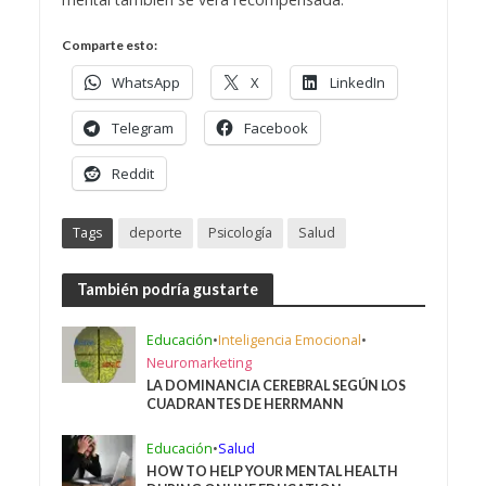
Comparte esto:
WhatsApp
X
LinkedIn
Telegram
Facebook
Reddit
Tags
deporte
Psicología
Salud
También podría gustarte
Educación
•
Inteligencia Emocional
•
Neuromarketing
LA DOMINANCIA CEREBRAL SEGÚN LOS
CUADRANTES DE HERRMANN
Educación
•
Salud
HOW TO HELP YOUR MENTAL HEALTH