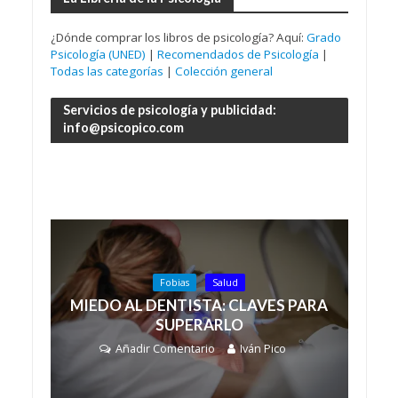
¿Dónde comprar los libros de psicología? Aquí:
Grado
Psicología (UNED)
|
Recomendados de Psicología
|
Todas las categorías
|
Colección general
Servicios de psicología y publicidad:
info@psicopico.com
Fobias
Salud
MIEDO AL DENTISTA: CLAVES PARA
SUPERARLO
Añadir Comentario
Iván Pico