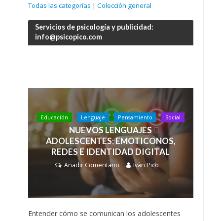
Todas las categorías
|
Colección general
Servicios de psicología y publicidad:
info@psicopico.com
Educación
Lenguaje
Pensamiento
Social
NUEVOS LENGUAJES
ADOLESCENTES: EMOTICONOS,
REDES E IDENTIDAD DIGITAL
Añadir Comentario
Iván Pico
Entender cómo se comunican los adolescentes