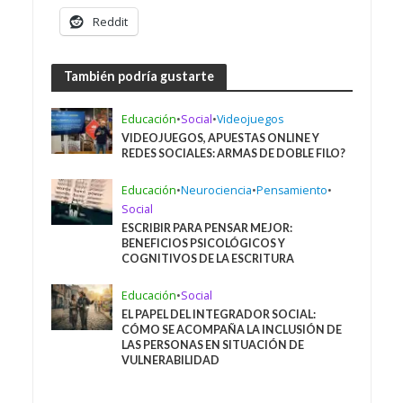
Reddit
También podría gustarte
Educación
•
Social
•
Videojuegos
VIDEOJUEGOS, APUESTAS ONLINE Y
REDES SOCIALES: ARMAS DE DOBLE FILO?
Educación
•
Neurociencia
•
Pensamiento
•
Social
ESCRIBIR PARA PENSAR MEJOR:
BENEFICIOS PSICOLÓGICOS Y
COGNITIVOS DE LA ESCRITURA
Educación
•
Social
EL PAPEL DEL INTEGRADOR SOCIAL:
CÓMO SE ACOMPAÑA LA INCLUSIÓN DE
LAS PERSONAS EN SITUACIÓN DE
VULNERABILIDAD