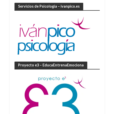
Servicios de Psicología – ivanpico.es
Proyecto e3 – EducaEntrenaEmociona