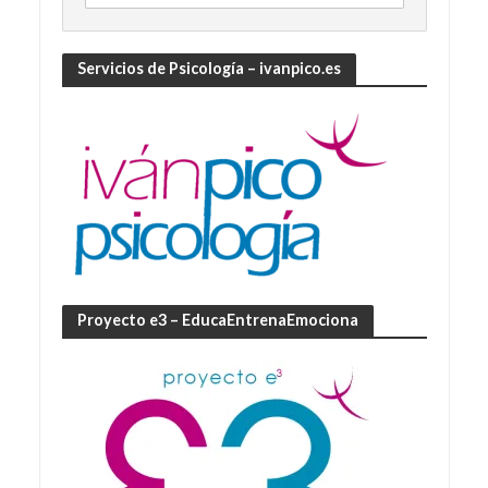
Servicios de Psicología – ivanpico.es
Proyecto e3 – EducaEntrenaEmociona