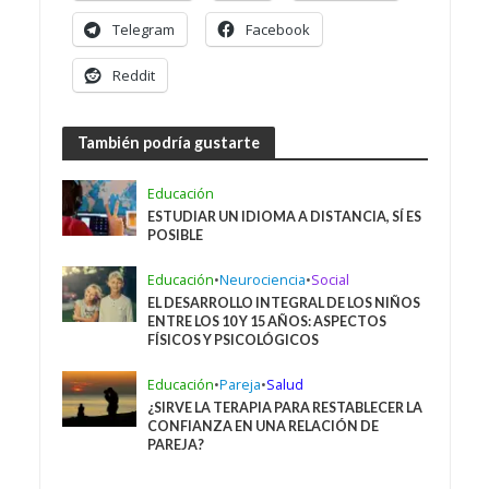
Telegram
Facebook
Reddit
También podría gustarte
Educación
ESTUDIAR UN IDIOMA A DISTANCIA, SÍ ES
POSIBLE
Educación
•
Neurociencia
•
Social
EL DESARROLLO INTEGRAL DE LOS NIÑOS
ENTRE LOS 10 Y 15 AÑOS: ASPECTOS
FÍSICOS Y PSICOLÓGICOS
Educación
•
Pareja
•
Salud
¿SIRVE LA TERAPIA PARA RESTABLECER LA
CONFIANZA EN UNA RELACIÓN DE
PAREJA?