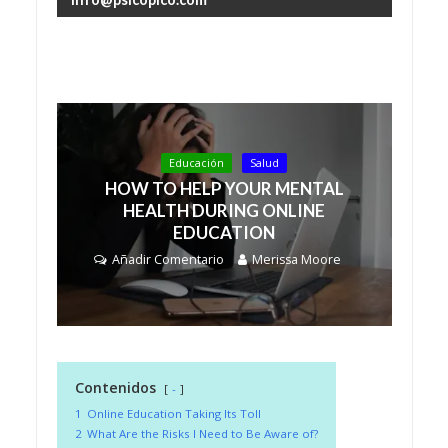
Educación
Salud
HOW TO HELP YOUR MENTAL
HEALTH DURING ONLINE
EDUCATION
Añadir Comentario
Merissa Moore
Contenidos
-
1
Online Education Taking Its Toll
2
What Are the Risks I Need to Be Aware of?