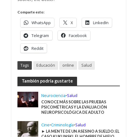
Comparte esto:
WhatsApp
X
LinkedIn
Telegram
Facebook
Reddit
Tags
Educación
online
Salud
También podría gustarte
Neurociencia
•
Salud
CONOCE MÁS SOBRE LAS PRUEBAS
PSICOMÉTRICAS Y LA EVALUACIÓN
NEUROPSICOLÓGICA DE ADULTO
Cine
•
Criminología
•
Salud
► LA MENTE DE UN ASESINO A SUELDO: EL
CASO KUKLINSKI, EL HOMBRE DE HIELO.