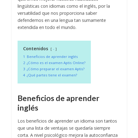
lingüísticas con idiomas como el inglés, por la
versatilidad que nos proporciona saber
defendernos en una lengua tan sumamente
extendida en todo el mundo.
Contenidos
-
1
Beneficios de aprender inglés
2
¿Cómo es el examen Aptis Online?
3
¿Cómo preparar el examen Aptis?
4
¿Qué partes tiene el examen?
Beneficios de aprender
inglés
Los beneficios de aprender un idioma son tantos
que una lista de ventajas se quedaría siempre
corta. A nivel psicológico mejora la autoconfianza