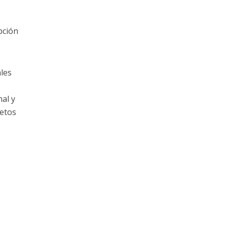
pción
les
al y
retos