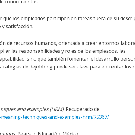
de conocimientos.
ir que los empleados participen en tareas fuera de su descri
y satisfacción.
ión de recursos humanos, orientada a crear entornos labora
mpliar las responsabilidades y roles de los empleados, las
aptabilidad, sino que también fomentan el desarrollo person
trategias de dejobbing puede ser clave para enfrentar los 
hniques and examples (HRM)
. Recuperado de
ng-meaning-techniques-and-examples-hrm/75367/
umanos.
Pearson Educación: México.