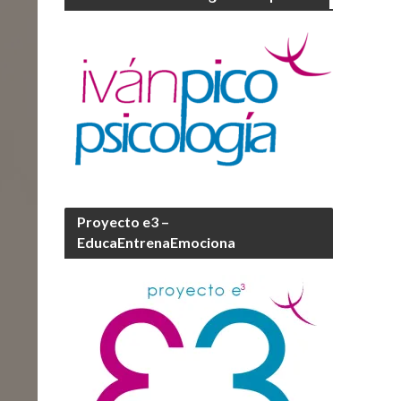
Proyecto e3 –
EducaEntrenaEmociona