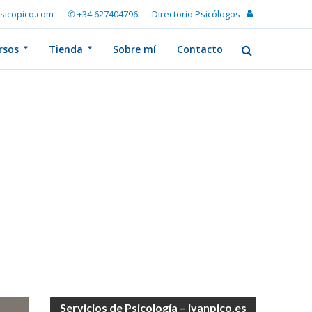
sicopico.com
✆ +34 627404796
Directorio Psicólogos
rsos
Tienda
Sobre mí
Contacto
Servicios de Psicología – ivanpico.es