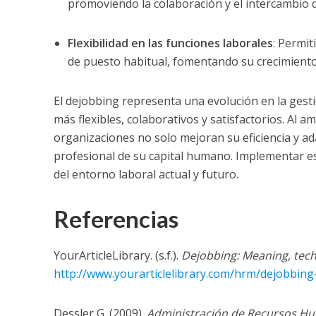
promoviendo la colaboración y el intercambio 
Flexibilidad en las funciones laborales
: Permit
de puesto habitual, fomentando su crecimiento 
El dejobbing representa una evolución en la gest
más flexibles, colaborativos y satisfactorios. Al a
organizaciones no solo mejoran su eficiencia y ad
profesional de su capital humano. Implementar es
del entorno laboral actual y futuro.
Referencias
YourArticleLibrary. (s.f.).
Dejobbing: Meaning, tec
http://www.yourarticlelibrary.com/hrm/dejobbi
Dessler G. (2009).
Administración de Recursos H