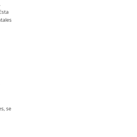
,
Esta
tales
s
s, se