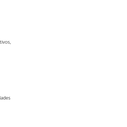
s
tivos,
dades