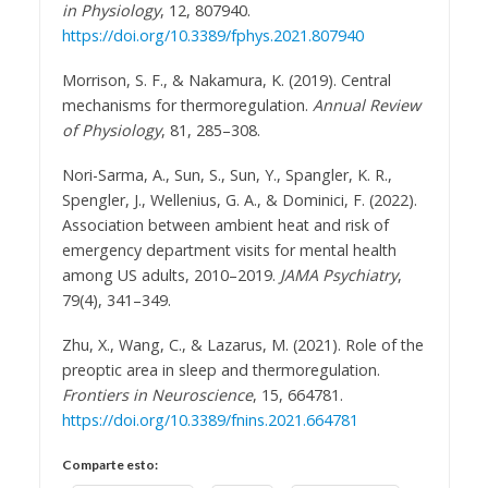
in Physiology
, 12, 807940.
https://doi.org/10.3389/fphys.2021.807940
Morrison, S. F., & Nakamura, K. (2019). Central
mechanisms for thermoregulation.
Annual Review
of Physiology
, 81, 285–308.
Nori-Sarma, A., Sun, S., Sun, Y., Spangler, K. R.,
Spengler, J., Wellenius, G. A., & Dominici, F. (2022).
Association between ambient heat and risk of
emergency department visits for mental health
among US adults, 2010–2019.
JAMA Psychiatry
,
79(4), 341–349.
Zhu, X., Wang, C., & Lazarus, M. (2021). Role of the
preoptic area in sleep and thermoregulation.
Frontiers in Neuroscience
, 15, 664781.
https://doi.org/10.3389/fnins.2021.664781
Comparte esto: