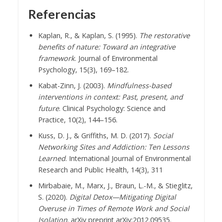
Referencias
Kaplan, R., & Kaplan, S. (1995).
The restorative
benefits of nature: Toward an integrative
framework
. Journal of Environmental
Psychology, 15(3), 169–182.
Kabat-Zinn, J. (2003).
Mindfulness-based
interventions in context: Past, present, and
future
. Clinical Psychology: Science and
Practice, 10(2), 144–156.
Kuss, D. J., & Griffiths, M. D. (2017).
Social
Networking Sites and Addiction: Ten Lessons
Learned
. International Journal of Environmental
Research and Public Health, 14(3), 311
Mirbabaie, M., Marx, J., Braun, L.-M., & Stieglitz,
S. (2020).
Digital Detox—Mitigating Digital
Overuse in Times of Remote Work and Social
Isolation
. arXiv preprint arXiv:2012.09535.