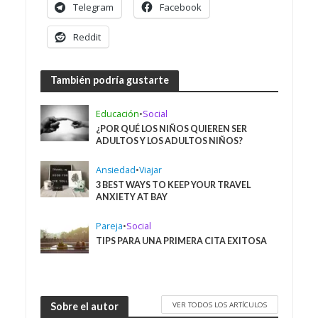
Telegram
Facebook
Reddit
También podría gustarte
Educación
•
Social
¿POR QUÉ LOS NIÑOS QUIEREN SER
ADULTOS Y LOS ADULTOS NIÑOS?
Ansiedad
•
Viajar
3 BEST WAYS TO KEEP YOUR TRAVEL
ANXIETY AT BAY
Pareja
•
Social
TIPS PARA UNA PRIMERA CITA EXITOSA
VER TODOS LOS ARTÍCULOS
Sobre el autor