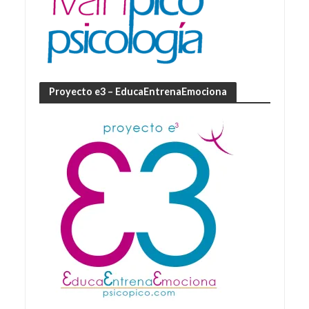
Proyecto e3 – EducaEntrenaEmociona