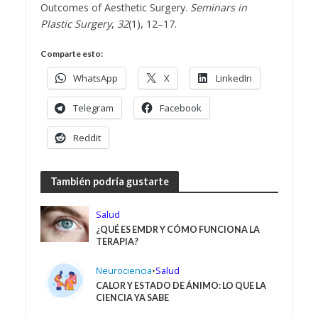
Outcomes of Aesthetic Surgery.
Seminars in
Plastic Surgery
,
32
(1), 12–17.
Comparte esto:
WhatsApp
X
LinkedIn
Telegram
Facebook
Reddit
También podría gustarte
Salud
¿QUÉ ES EMDR Y CÓMO FUNCIONA LA
TERAPIA?
Neurociencia
•
Salud
CALOR Y ESTADO DE ÁNIMO: LO QUE LA
CIENCIA YA SABE