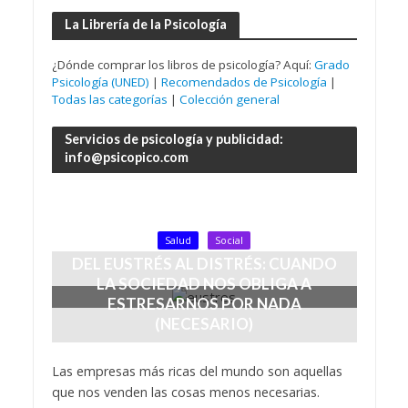
La Librería de la Psicología
¿Dónde comprar los libros de psicología? Aquí:
Grado
Psicología (UNED)
|
Recomendados de Psicología
|
Todas las categorías
|
Colección general
Servicios de psicología y publicidad:
info@psicopico.com
Salud
Social
DEL EUSTRÉS AL DISTRÉS: CUANDO
LA SOCIEDAD NOS OBLIGA A
ESTRESARNOS POR NADA
(NECESARIO)
Añadir Comentario
Iván Pico
Las empresas más ricas del mundo son aquellas
que nos venden las cosas menos necesarias.