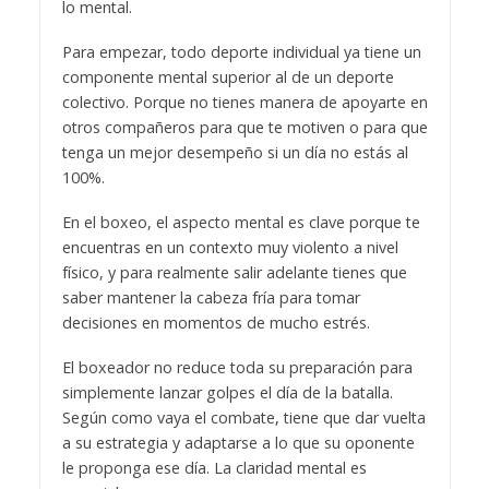
lo mental.
Para empezar, todo deporte individual ya tiene un
componente mental superior al de un deporte
colectivo. Porque no tienes manera de apoyarte en
otros compañeros para que te motiven o para que
tenga un mejor desempeño si un día no estás al
100%.
En el boxeo, el aspecto mental es clave porque te
encuentras en un contexto muy violento a nivel
físico, y para realmente salir adelante tienes que
saber mantener la cabeza fría para tomar
decisiones en momentos de mucho estrés.
El boxeador no reduce toda su preparación para
simplemente lanzar golpes el día de la batalla.
Según como vaya el combate, tiene que dar vuelta
a su estrategia y adaptarse a lo que su oponente
le proponga ese día. La claridad mental es