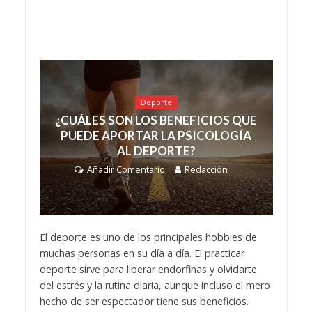
Deporte
¿CUÁLES SON LOS BENEFICIOS QUE
PUEDE APORTAR LA PSICOLOGÍA
AL DEPORTE?
Añadir Comentario
Redacción
El deporte es uno de los principales hobbies de
muchas personas en su día a día. El practicar
deporte sirve para liberar endorfinas y olvidarte
del estrés y la rutina diaria, aunque incluso el mero
hecho de ser espectador tiene sus beneficios.