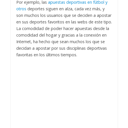
Por ejemplo, las
apuestas deportivas en fútbol y
otros
deportes siguen en alza, cada vez más, y
son muchos los usuarios que se deciden a apostar
en sus deportes favoritos en las webs de este tipo.
La comodidad de poder hacer apuestas desde la
comodidad del hogar y gracias a la conexión en
Internet, ha hecho que sean muchos los que se
decidan a apostar por sus disciplinas deportivas
favoritas en los últimos tiempos.