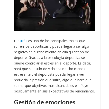
El
estrés
es uno de los principales males que
sufren los deportistas y puede llegar a ser algo
negativo en el rendimiento en cualquier tipo de
deporte. Gracias a la psicología deportiva se
puede controlar el estrés en el deporte. Es decir,
hará que su estilo de vida sea mucho menos
estresante y el deportista pueda llegar a ver
reducida la presión que sufre, algo que hará que
se marque objetivos más alcanzables e influye
positivamente en sus expectativas de rendimiento.
Gestión de emociones