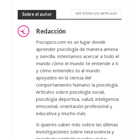
VER TODOS LOS ARTÍCULOS
Sobre el autor
Redacción
Psicopico.com es un lugar donde
aprender psicología de manera amena
y sencilla. Intentamos acercar a todo el
mundo cómo el mundo te entiende a ti
y cómo entiendes tú al mundo
apoyados en la ciencia del
comportamiento humano: la psicología.
Artículos sobre psicología social,
psicología deportiva, salud, inteligencia
emocional, orientación profesional y
educativa y mucho más.
Si quieres saber más sobre las últimas
investigaciones sobre neurociencia y
psicología también puedes visitar