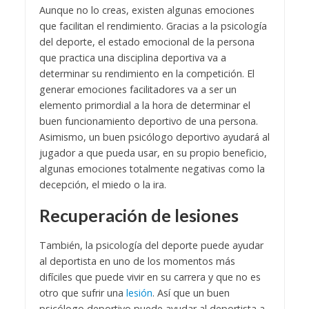
Aunque no lo creas, existen algunas emociones
que facilitan el rendimiento. Gracias a la psicología
del deporte, el estado emocional de la persona
que practica una disciplina deportiva va a
determinar su rendimiento en la competición. El
generar emociones facilitadores va a ser un
elemento primordial a la hora de determinar el
buen funcionamiento deportivo de una persona.
Asimismo, un buen psicólogo deportivo ayudará al
jugador a que pueda usar, en su propio beneficio,
algunas emociones totalmente negativas como la
decepción, el miedo o la ira.
Recuperación de lesiones
También, la psicología del deporte puede ayudar
al deportista en uno de los momentos más
difíciles que puede vivir en su carrera y que no es
otro que sufrir una
lesión
. Así que un buen
psicólogo deportivo puede ayudar al deportista a