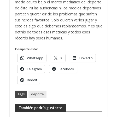
modo oculto bajo el manto mediático del deporte
de élite. Ni las audiencias ni los medios deportivos
parecen querer oír de los problemas que sufren
sus héroes favoritos. Solo quieren verlos jugar y
esto es algo que debemos replantearnos. Y es que
detrás de todas esas métricas y todos esos
récords hay seres humanos.
Comparte esto:
WhatsApp
X
LinkedIn
Telegram
Facebook
Reddit
Tags
deporte
También podría gustarte