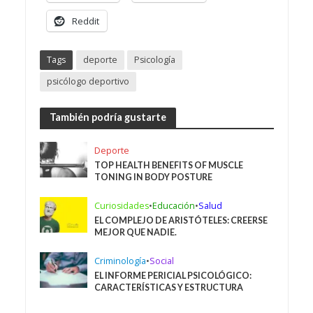
Reddit
Tags
deporte
Psicología
psicólogo deportivo
También podría gustarte
Deporte
TOP HEALTH BENEFITS OF MUSCLE
TONING IN BODY POSTURE
Curiosidades
•
Educación
•
Salud
EL COMPLEJO DE ARISTÓTELES: CREERSE
MEJOR QUE NADIE.
Criminología
•
Social
EL INFORME PERICIAL PSICOLÓGICO:
CARACTERÍSTICAS Y ESTRUCTURA