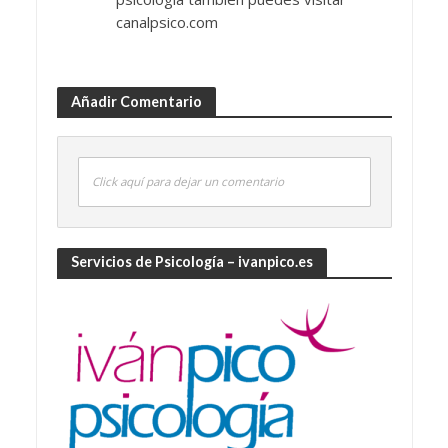
canalpsico.com
Añadir Comentario
Click aquí para dejar un comentario
Servicios de Psicología – ivanpico.es