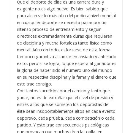
Que el deporte de élite es una carrera dura y
exigente no es algo nuevo. Es bien sabido que
para alcanzar lo más alto del podio a nivel mundial
en cualquier deporte se necesita pasar por un
intenso proceso de entrenamiento y seguir
directrices extremadamente duras que requieren
de disciplina y mucha fortaleza tanto física como
mental. Aún con todo, esforzarse de esta forma
tampoco garantiza alcanzar en ansiado y anhelado
éxito, pero si se logra, lo que espera al ganador es
la gloria de haber sido el número uno del mundo
en su respectiva disciplina y la fama y el dinero que
esto trae consigo.
Con tantos sacrificios por el camino y tanto que
ganar, no es de extrañar que el nivel de presión y
estrés a los que se someten los deportistas de
élite sean insoportablemente altos en cada evento
deportivo, cada prueba, cada competición o cada
partido. Y esto trae consecuencias psicológicas
que provocan que muchos tiren la toalla, en