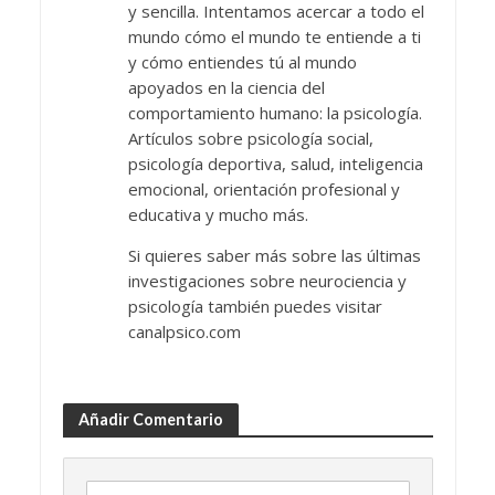
y sencilla. Intentamos acercar a todo el
mundo cómo el mundo te entiende a ti
y cómo entiendes tú al mundo
apoyados en la ciencia del
comportamiento humano: la psicología.
Artículos sobre psicología social,
psicología deportiva, salud, inteligencia
emocional, orientación profesional y
educativa y mucho más.
Si quieres saber más sobre las últimas
investigaciones sobre neurociencia y
psicología también puedes visitar
canalpsico.com
Añadir Comentario