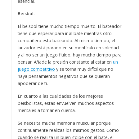
esencial.
Beisbol:
El beisbol tiene mucho tiempo muerto. El bateador
tiene que esperar para ir al bate mientras otro
compañero está bateando. Al mismo tiempo, el
lanzador está parado en su montículo en soledad
y al no ser un juego fluido, hay mucho tiempo para
pensar. Añade la presión constante al estar en
un
juego competitivo
y se torna muy difícil que no
haya pensamientos negativos que se quieran
apoderar de ti.
En cuanto a las cualidades de los mejores
beisbolistas, estas envuelven muchos aspectos
mentales a tomar en cuenta.
Se necesita mucha memoria muscular porque
continuamente realizas los mismos gestos. Como
cuando se realiza un buen golpe con el bate, el