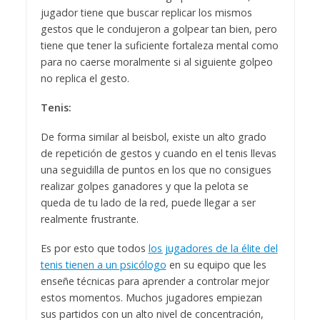
jugador tiene que buscar replicar los mismos
gestos que le condujeron a golpear tan bien, pero
tiene que tener la suficiente fortaleza mental como
para no caerse moralmente si al siguiente golpeo
no replica el gesto.
Tenis:
De forma similar al beisbol, existe un alto grado
de repetición de gestos y cuando en el tenis llevas
una seguidilla de puntos en los que no consigues
realizar golpes ganadores y que la pelota se
queda de tu lado de la red, puede llegar a ser
realmente frustrante.
Es por esto que todos
los jugadores de la élite del
tenis tienen a un psicólogo
en su equipo que les
enseñe técnicas para aprender a controlar mejor
estos momentos. Muchos jugadores empiezan
sus partidos con un alto nivel de concentración,