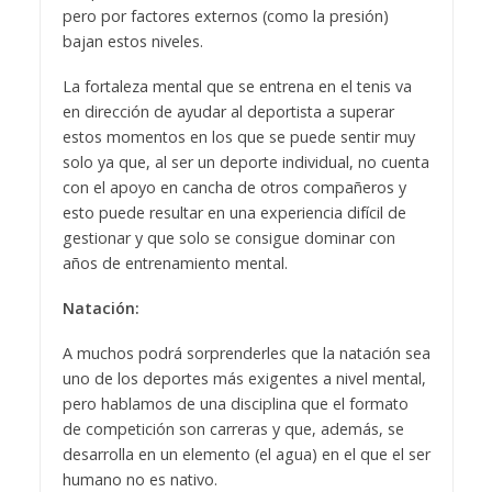
pero por factores externos (como la presión)
bajan estos niveles.
La fortaleza mental que se entrena en el tenis va
en dirección de ayudar al deportista a superar
estos momentos en los que se puede sentir muy
solo ya que, al ser un deporte individual, no cuenta
con el apoyo en cancha de otros compañeros y
esto puede resultar en una experiencia difícil de
gestionar y que solo se consigue dominar con
años de entrenamiento mental.
Natación:
A muchos podrá sorprenderles que la natación sea
uno de los deportes más exigentes a nivel mental,
pero hablamos de una disciplina que el formato
de competición son carreras y que, además, se
desarrolla en un elemento (el agua) en el que el ser
humano no es nativo.