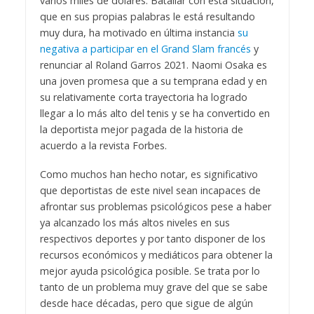
varios miles de dólares. Batallar con esta situación,
que en sus propias palabras le está resultando
muy dura, ha motivado en última instancia
su
negativa a participar en el Grand Slam francés
y
renunciar al Roland Garros 2021. Naomi Osaka es
una joven promesa que a su temprana edad y en
su relativamente corta trayectoria ha logrado
llegar a lo más alto del tenis y se ha convertido en
la deportista mejor pagada de la historia de
acuerdo a la revista Forbes.
Como muchos han hecho notar, es significativo
que deportistas de este nivel sean incapaces de
afrontar sus problemas psicológicos pese a haber
ya alcanzado los más altos niveles en sus
respectivos deportes y por tanto disponer de los
recursos económicos y mediáticos para obtener la
mejor ayuda psicológica posible. Se trata por lo
tanto de un problema muy grave del que se sabe
desde hace décadas, pero que sigue de algún