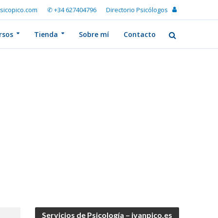
sicopico.com
✆ +34 627404796
Directorio Psicólogos
rsos
Tienda
Sobre mí
Contacto
Servicios de Psicología – ivanpico.es