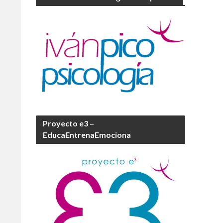
Proyecto e3 –
EducaEntrenaEmociona