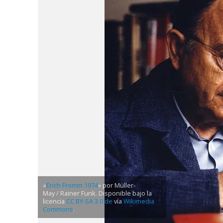
«
Erich Fromm 1974
» por Müller-
May / Rainer Funk. Disponible bajo la
licencia
CC BY-SA 3.0 de
vía
Wikimedia
Commons
.