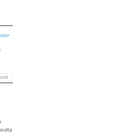
ción
•
O
CULOS
r
nsulta