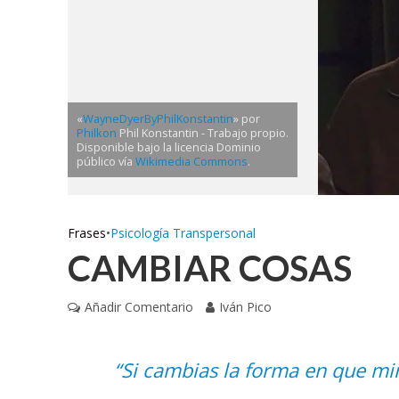
«
WayneDyerByPhilKonstantin
» por
Philkon
Phil Konstantin -
Trabajo propio
.
Disponible bajo la licencia Dominio
público vía
Wikimedia Commons
.
Frases
•
Psicología Transpersonal
CAMBIAR COSAS
Añadir Comentario
Iván Pico
“Si cambias la forma en que mir