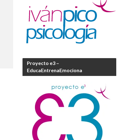
Proyecto e3 –
EducaEntrenaEmociona