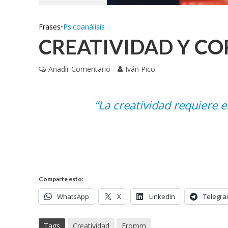
Frases
•
Psicoanálisis
CREATIVIDAD Y CO
Añadir Comentario
Iván Pico
“La creatividad requiere e
Comparte esto:
WhatsApp
X
LinkedIn
Telegr
Tags
Creatividad
Fromm