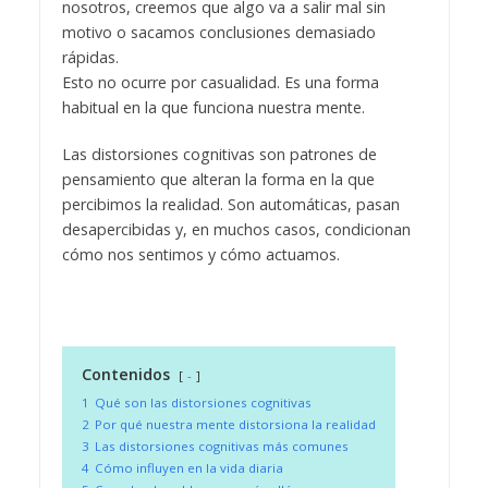
nosotros, creemos que algo va a salir mal sin
motivo o sacamos conclusiones demasiado
rápidas.
Esto no ocurre por casualidad. Es una forma
habitual en la que funciona nuestra mente.
Las distorsiones cognitivas son patrones de
pensamiento que alteran la forma en la que
percibimos la realidad. Son automáticas, pasan
desapercibidas y, en muchos casos, condicionan
cómo nos sentimos y cómo actuamos.
Contenidos
-
1
Qué son las distorsiones cognitivas
2
Por qué nuestra mente distorsiona la realidad
3
Las distorsiones cognitivas más comunes
4
Cómo influyen en la vida diaria