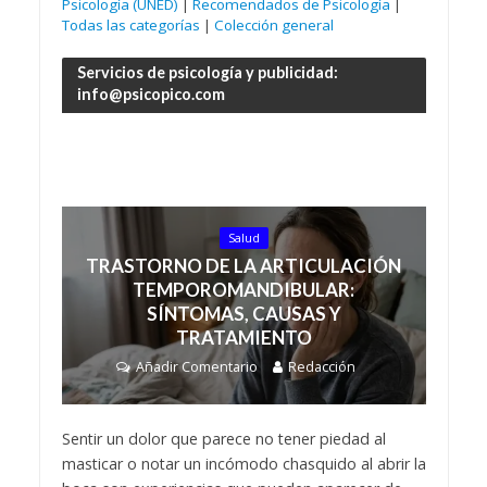
Psicología (UNED)
|
Recomendados de Psicología
|
Todas las categorías
|
Colección general
Servicios de psicología y publicidad:
info@psicopico.com
Salud
TRASTORNO DE LA ARTICULACIÓN
TEMPOROMANDIBULAR:
SÍNTOMAS, CAUSAS Y
TRATAMIENTO
Añadir Comentario
Redacción
Sentir un dolor que parece no tener piedad al
masticar o notar un incómodo chasquido al abrir la